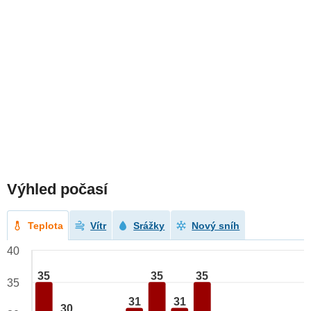
Výhled počasí
Teplota
Vítr
Srážky
Nový sníh
40
35
35
35
35
31
31
30