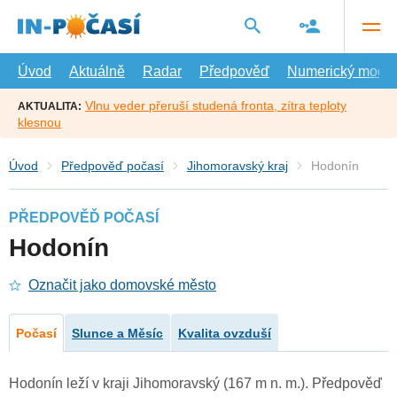
Přejít
na
hlavní
obsah
Úvod
Aktuálně
Radar
Předpověď
Numerický model
Vlnu veder přeruší studená fronta, zítra teploty
AKTUALITA:
klesnou
Úvod
Předpověď počasí
Jihomoravský kraj
Hodonín
PŘEDPOVĚĎ POČASÍ
Hodonín
Označit jako domovské město
Počasí
Slunce a Měsíc
Kvalita ovzduší
Hodonín leží v kraji Jihomoravský (167 m n. m.). Předpověď