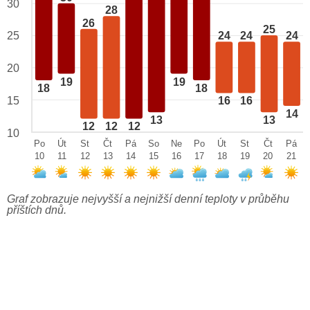
30
28
26
25
25
24
24
24
20
19
19
18
18
15
16
16
14
13
13
12
12
12
10
Po
Út
St
Čt
Pá
So
Ne
Po
Út
St
Čt
Pá
10
11
12
13
14
15
16
17
18
19
20
21
Graf zobrazuje nejvyšší a nejnižší denní teploty v průběhu
příštích dnů.