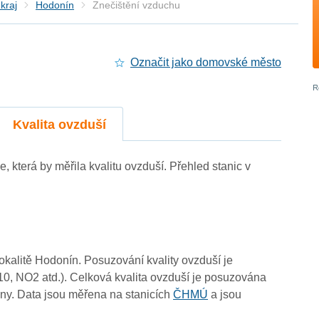
kraj
Hodonín
Znečištění vzduchu
Označit jako domovské město
3
4
Kvalita ovzduší
3
e, která by měřila kvalitu ovzduší. Přehled stanic v
3
3
-
3
3
4
lokalitě Hodonín. Posuzování kvality ovzduší je
10, NO2 atd.). Celková kvalita ovzduší je posuzována
ny. Data jsou měřena na stanicích
ČHMÚ
a jsou