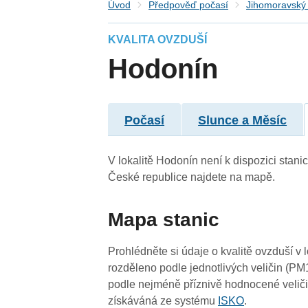
Úvod
Předpověď počasí
Jihomoravský 
KVALITA OVZDUŠÍ
Hodonín
3
Počasí
Slunce a Měsíc
3
V lokalitě Hodonín není k dispozici stanic
České republice najdete na mapě.
Mapa stanic
Prohlédněte si údaje o kvalitě ovzduší v 
rozděleno podle jednotlivých veličin (PM
podle nejméně příznivě hodnocené veliči
-
získáváná ze systému
ISKO
.