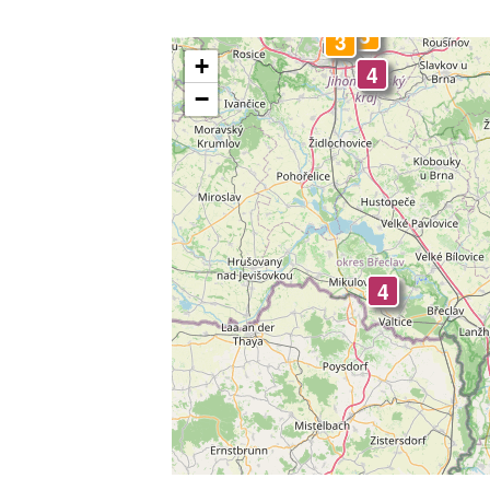
3
3
3
+
4
−
0
3
4