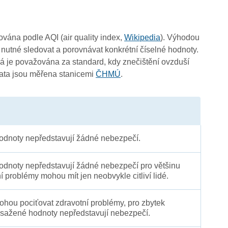
čována podle AQI (air quality index,
Wikipedia
). Výhodou
 nutné sledovat a porovnávat konkrétní číselné hodnoty.
 je považována za standard, kdy znečištění ovzduší
Data jsou měřena stanicemi
ČHMÚ
.
dnoty nepředstavují žádné nebezpečí.
dnoty nepředstavují žádné nebezpečí pro většinu
ní problémy mohou mít jen neobvykle citliví lidé.
 mohou pociťovat zdravotní problémy, pro zbytek
sažené hodnoty nepředstavují nebezpečí.