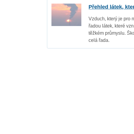
Přehled látek, kt
Vzduch, který je pro 
řadou látek, které vz
těžkém průmyslu. Ško
celá řada.