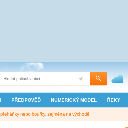
R
PŘEDPOVĚĎ
NUMERICKÝ
MODEL
ŘEKY
y přeháňky nebo bouřky, zejména na východě