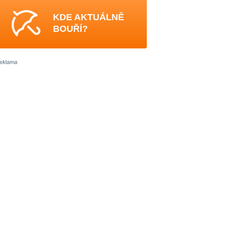
KDE AKTUÁLNĚ
BOUŘÍ?
4
3
0
4
4
4
-
5
3
4
-