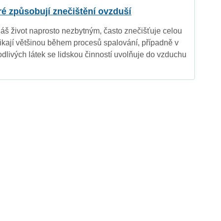
eré způsobují znečištění ovzduší
náš život naprosto nezbytným, často znečišťuje celou
nikají většinou během procesů spalování, případně v
dlivých látek se lidskou činností uvolňuje do vzduchu