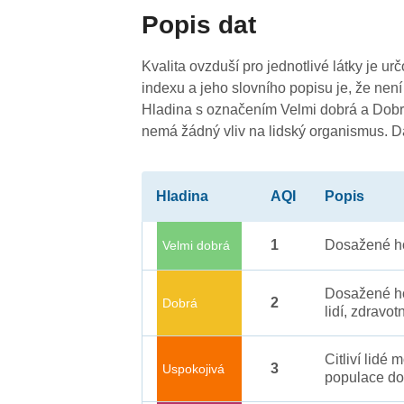
Popis dat
Kvalita ovzduší pro jednotlivé látky je ur
indexu a jeho slovního popisu je, že není
Hladina s označením Velmi dobrá a Dobrá
nemá žádný vliv na lidský organismus. 
Hladina
AQI
Popis
1
Dosažené ho
Velmi dobrá
Dosažené ho
2
Dobrá
lidí, zdravot
Citliví lidé
3
Uspokojivá
populace do