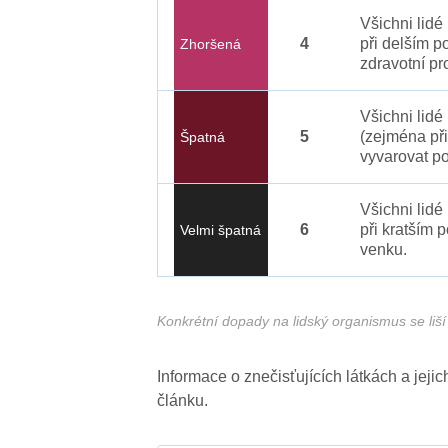
Všichni lid
4
při delším p
Zhoršená
zdravotní pr
Všichni lidé
5
(zejména při
Špatná
vyvarovat po
Všichni lidé
6
při kratším 
Velmi špatná
venku.
Konkrétní dopady na lidský organismus se liší 
Informace o znečisťujících látkách a jej
článku.