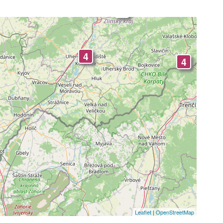
4
3
4
4
Leaflet
|
OpenStreetMap