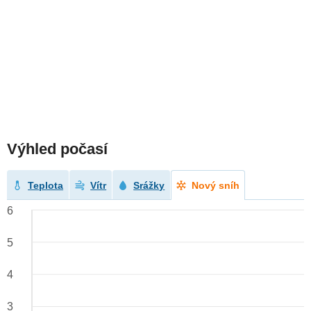
Výhled počasí
Teplota
Vítr
Srážky
Nový sníh
6
5
4
3