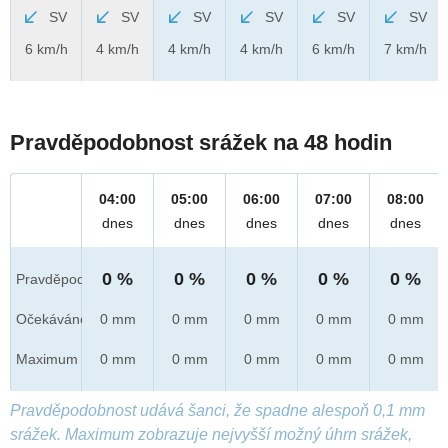
SV
SV
SV
SV
SV
SV
6 km/h
4 km/h
4 km/h
4 km/h
6 km/h
7 km/h
Pravděpodobnost srážek na 48 hodin
04:00
05:00
06:00
07:00
08:00
dnes
dnes
dnes
dnes
dnes
0 %
0 %
0 %
0 %
0 %
Pravděpod.
Očekáváno
0 mm
0 mm
0 mm
0 mm
0 mm
Maximum
0 mm
0 mm
0 mm
0 mm
0 mm
Pravděpodobnost udává šanci, že spadne alespoň 0,1 mm
srážek. Maximum zobrazuje nejvyšší možný úhrn srážek,