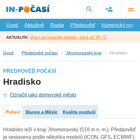
Přejít
na
hlavní
obsah
Úvod
Aktuálně
Radar
Předpověď
Numerický model
Vrací se tropické teploty, zítra až 35 °C
AKTUALITA:
Úvod
Předpověď počasí
Jihomoravský kraj
Hradisko
PŘEDPOVĚĎ POČASÍ
Hradisko
Označit jako domovské město
Počasí
Slunce a Měsíc
Kvalita ovzduší
Hradisko leží v kraji Jihomoravský (518 m n. m.). Předpověď
je sestavena podle několika modelů (ICON, GFS, ECMWF).