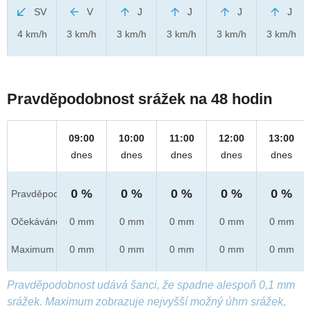
SV
V
J
J
J
J
4 km/h
3 km/h
3 km/h
3 km/h
3 km/h
3 km/h
Pravděpodobnost srážek na 48 hodin
09:00
10:00
11:00
12:00
13:00
dnes
dnes
dnes
dnes
dnes
0 %
0 %
0 %
0 %
0 %
Pravděpod.
Očekáváno
0 mm
0 mm
0 mm
0 mm
0 mm
Maximum
0 mm
0 mm
0 mm
0 mm
0 mm
Pravděpodobnost udává šanci, že spadne alespoň 0,1 mm
srážek. Maximum zobrazuje nejvyšší možný úhrn srážek,