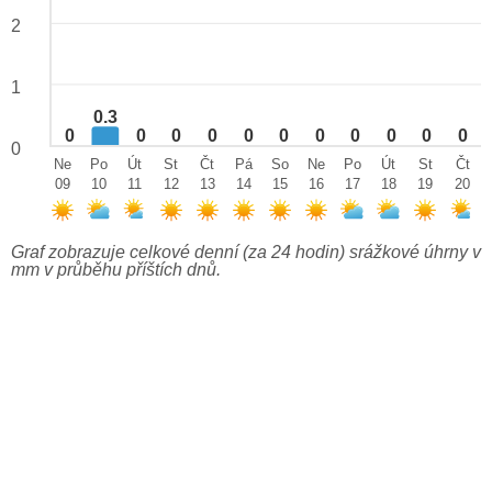
2
1
0.3
0
0
0
0
0
0
0
0
0
0
0
0
Ne
Po
Út
St
Čt
Pá
So
Ne
Po
Út
St
Čt
09
10
11
12
13
14
15
16
17
18
19
20
Graf zobrazuje celkové denní (za 24 hodin) srážkové úhrny v
mm v průběhu příštích dnů.