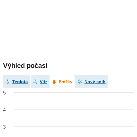
Výhled počasí
Teplota
Vítr
Srážky
Nový sníh
5
4
3