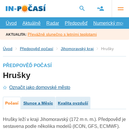
Přejít
na
hlavní
obsah
Úvod
Aktuálně
Radar
Předpověď
Numerický model
Převážně slunečno s letními teplotami
AKTUALITA:
Úvod
Předpověď počasí
Jihomoravský kraj
Hrušky
PŘEDPOVĚĎ POČASÍ
Hrušky
Označit jako domovské město
Počasí
Slunce a Měsíc
Kvalita ovzduší
Hrušky leží v kraji Jihomoravský (172 m n. m.). Předpověď je
sestavena podle několika modelů (ICON, GFS, ECMWF).