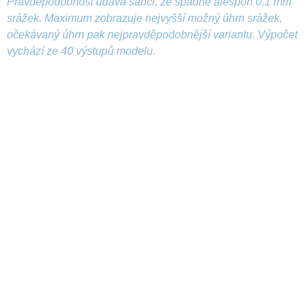
Pravděpodobnost udává šanci, že spadne alespoň 0,1 mm
srážek. Maximum zobrazuje nejvyšší možný úhrn srážek,
očekávaný úhrn pak nejpravděpodobnější variantu. Výpočet
vychází ze 40 výstupů modelu.