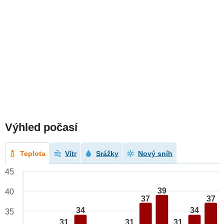
Výhled počasí
Teplota
Vítr
Srážky
Nový sníh
45
39
40
37
37
34
34
35
31
31
31