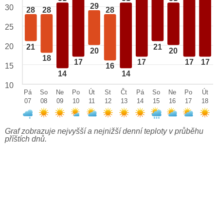
29
30
28
28
28
25
20
21
21
20
20
18
17
17
17
17
15
16
14
14
10
Pá
So
Ne
Po
Út
St
Čt
Pá
So
Ne
Po
Út
07
08
09
10
11
12
13
14
15
16
17
18
Graf zobrazuje nejvyšší a nejnižší denní teploty v průběhu
příštích dnů.