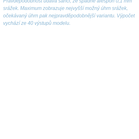
Pravděpodobnost udává šanci, že spadne alespoň 0,1 mm
srážek. Maximum zobrazuje nejvyšší možný úhrn srážek,
očekávaný úhrn pak nejpravděpodobnější variantu. Výpočet
vychází ze 40 výstupů modelu.