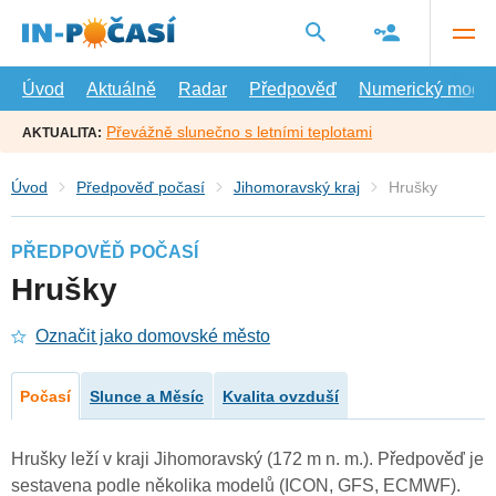
Přejít
na
hlavní
obsah
Úvod
Aktuálně
Radar
Předpověď
Numerický model
Převážně slunečno s letními teplotami
AKTUALITA:
Úvod
Předpověď počasí
Jihomoravský kraj
Hrušky
PŘEDPOVĚĎ POČASÍ
Hrušky
Označit jako domovské město
Počasí
Slunce a Měsíc
Kvalita ovzduší
Hrušky leží v kraji Jihomoravský (172 m n. m.). Předpověď je
sestavena podle několika modelů (ICON, GFS, ECMWF).