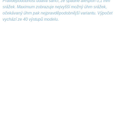
Pravděpodobnost udává šanci, že spadne alespoň 0,1 mm
srážek. Maximum zobrazuje nejvyšší možný úhrn srážek,
očekávaný úhrn pak nejpravděpodobnější variantu. Výpočet
vychází ze 40 výstupů modelu.