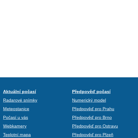
Aktuální počasí
Předpověď počasí
Radarové snímky
Numerický model
Meteostanice
Předpověď pro Prahu
Počasí u vás
Předpověď pro Brno
Webkamery
Předpověď pro Ostravu
Teplotní mapa
Předpověď pro Plzeň