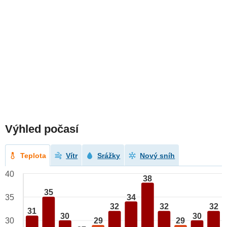
Výhled počasí
Teplota
Vítr
Srážky
Nový sníh
40
38
35
34
35
32
32
32
31
30
30
29
29
30