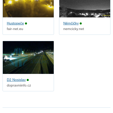
Hustopeče
Němčičky
fair-net.eu
nemcicky.net
D2 Nosislav
dopravniinfo.cz