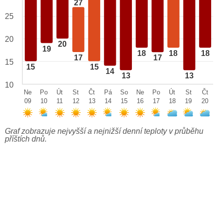
27
25
20
20
19
18
18
18
17
17
15
15
15
14
13
13
10
Ne
Po
Út
St
Čt
Pá
So
Ne
Po
Út
St
Čt
09
10
11
12
13
14
15
16
17
18
19
20
Graf zobrazuje nejvyšší a nejnižší denní teploty v průběhu
příštích dnů.