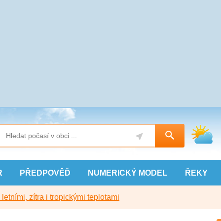
R
PŘEDPOVĚĎ
NUMERICKÝ
MODEL
ŘEKY
etními, zítra i tropickými teplotami