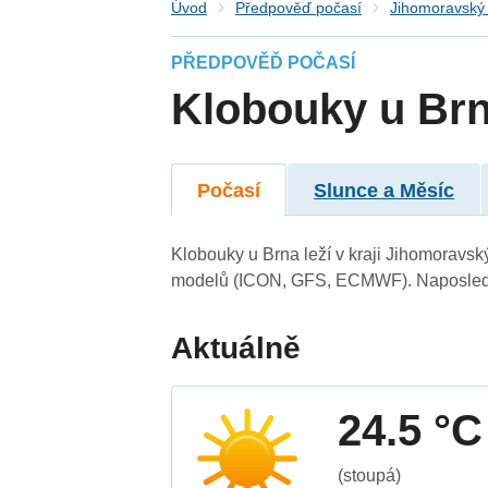
Úvod
Předpověď počasí
Jihomoravský 
PŘEDPOVĚĎ POČASÍ
Klobouky u Br
Počasí
Slunce a Měsíc
Klobouky u Brna leží v kraji Jihomoravsk
modelů (ICON, GFS, ECMWF). Naposledy 
Aktuálně
24.5 °C
(stoupá)