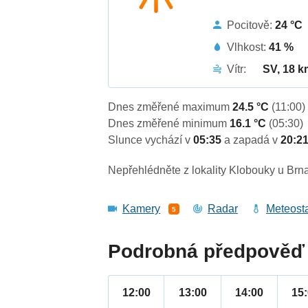
Pocitově:
24 °C
Vlhkost:
41 %
Vítr:
SV, 18 k
Dnes změřené maximum
24.5 °C
(11:00)
Dnes změřené minimum
16.1 °C
(05:30)
Slunce vychází v
05:35
a zapadá v
20:2
Nepřehlédněte z lokality Klobouky u Brna
Kamery
Radar
Meteost
5
Podrobná předpověď 
12:00
13:00
14:00
15