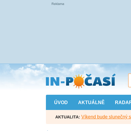
Přejít
na
hlavní
obsah
ÚVOD
AKTUÁLNĚ
RADA
Víkend bude slunečný s l
AKTUALITA: