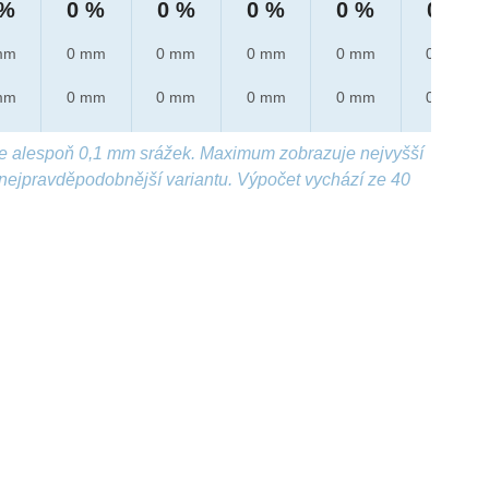
 %
0 %
0 %
0 %
0 %
0 %
mm
0 mm
0 mm
0 mm
0 mm
0 mm
mm
0 mm
0 mm
0 mm
0 mm
0 mm
e alespoň 0,1 mm srážek. Maximum zobrazuje nejvyšší
nejpravděpodobnější variantu. Výpočet vychází ze 40