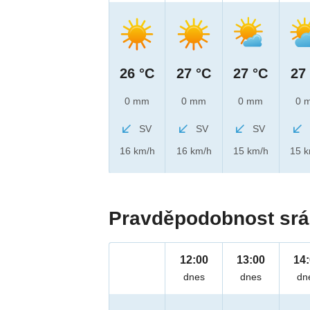
26 °C
27 °C
27 °C
27
0 mm
0 mm
0 mm
0 
SV
SV
SV
16 km/h
16 km/h
15 km/h
15 
Pravděpodobnost srá
12:00
13:00
14
dnes
dnes
dn