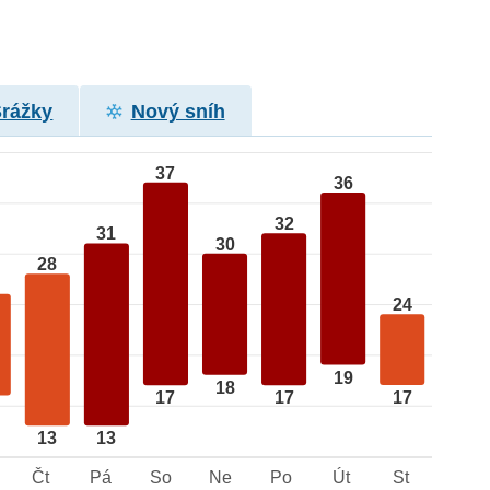
Srážky
Nový sníh
37
36
32
31
30
28
24
19
18
17
17
17
13
13
Čt
Pá
So
Ne
Po
Út
St