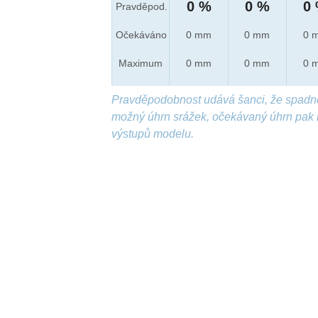
0 %
0 %
0
Pravděpod.
Očekáváno
0 mm
0 mm
0 
Maximum
0 mm
0 mm
0 
Pravděpodobnost udává šanci, že spadn
možný úhrn srážek, očekávaný úhrn pak 
výstupů modelu.