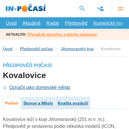
Přejít
na
hlavní
obsah
Úvod
Aktuálně
Radar
Předpověď
Numerický model
Převážně slunečno s letními teplotami
AKTUALITA:
Úvod
Předpověď počasí
Jihomoravský kraj
Kovalovice
PŘEDPOVĚĎ POČASÍ
Kovalovice
Označit jako domovské město
Počasí
Slunce a Měsíc
Kvalita ovzduší
Kovalovice leží v kraji Jihomoravský (251 m n. m.).
Předpověď je sestavena podle několika modelů (ICON,