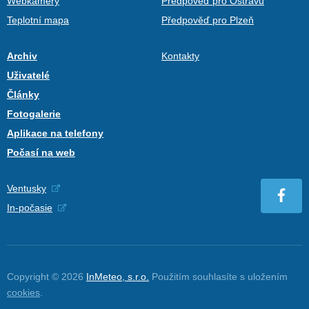
Webkamery
Předpověď pro Ostravu
Teplotní mapa
Předpověď pro Plzeň
Archiv
Kontakty
Uživatelé
Články
Fotogalerie
Aplikace na telefony
Počasí na web
Ventusky
In-počasie
Copyright © 2026
InMeteo, s.r.o.
Použitím souhlasíte s uložením
cookies
.