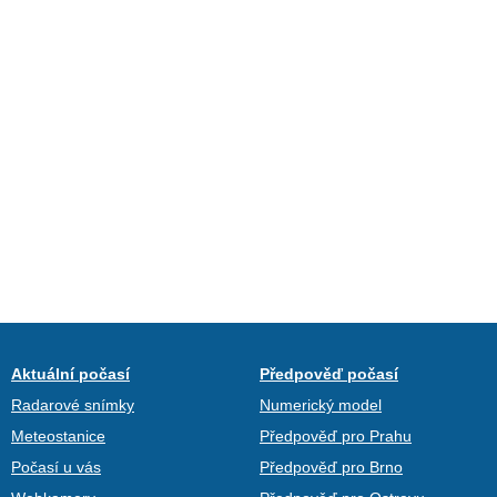
Aktuální počasí
Předpověď počasí
Radarové snímky
Numerický model
Meteostanice
Předpověď pro Prahu
Počasí u vás
Předpověď pro Brno