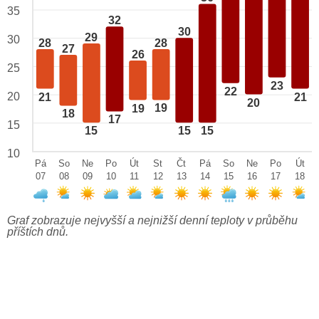
35
32
30
29
30
28
28
27
26
25
23
22
20
21
21
20
19
19
18
17
15
15
15
15
10
Pá
So
Ne
Po
Út
St
Čt
Pá
So
Ne
Po
Út
07
08
09
10
11
12
13
14
15
16
17
18
Graf zobrazuje nejvyšší a nejnižší denní teploty v průběhu
příštích dnů.