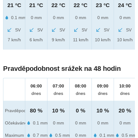
21 °C
21 °C
22 °C
22 °C
23 °C
24 °C
0.1 mm
0 mm
0 mm
0 mm
0 mm
0 mm
SV
SV
SV
SV
SV
SV
7 km/h
6 km/h
9 km/h
11 km/h
10 km/h
10 km/h
Pravděpodobnost srážek na 48 hodin
06:00
07:00
08:00
09:00
10:00
dnes
dnes
dnes
dnes
dnes
80 %
10 %
0 %
10 %
20 %
Pravděpod.
Očekáváno
0.1 mm
0 mm
0 mm
0 mm
0 mm
Maximum
0.7 mm
0.5 mm
0 mm
0.1 mm
0.5 mm