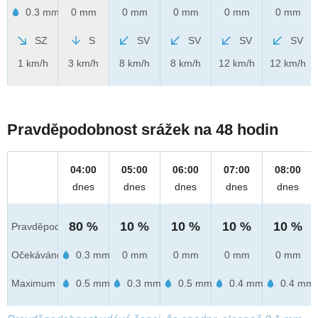
0.3 mm
0 mm
0 mm
0 mm
0 mm
0 mm
SZ
S
SV
SV
SV
SV
1 km/h
3 km/h
8 km/h
8 km/h
12 km/h
12 km/h
Pravděpodobnost srážek na 48 hodin
04:00
05:00
06:00
07:00
08:00
dnes
dnes
dnes
dnes
dnes
80 %
10 %
10 %
10 %
10 %
Pravděpod.
Očekáváno
0.3 mm
0 mm
0 mm
0 mm
0 mm
Maximum
0.5 mm
0.3 mm
0.5 mm
0.4 mm
0.4 mm