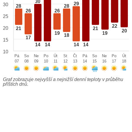
30
29
30
28
28
26
26
25
22
20
21
21
20
19
19
18
17
15
14
14
14
14
10
Pá
So
Ne
Po
Út
St
Čt
Pá
So
Ne
Po
Út
07
08
09
10
11
12
13
14
15
16
17
18
Graf zobrazuje nejvyšší a nejnižší denní teploty v průběhu
příštích dnů.