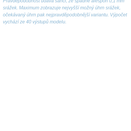
Pravděpodobnost udává šanci, že spadne alespoň 0,1 mm
srážek. Maximum zobrazuje nejvyšší možný úhrn srážek,
očekávaný úhrn pak nejpravděpodobnější variantu. Výpočet
vychází ze 40 výstupů modelu.