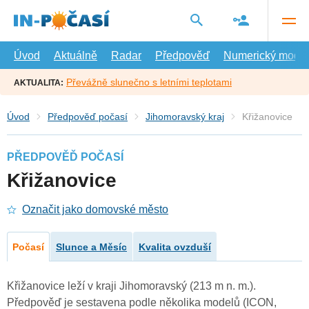
Přejít
na
hlavní
obsah
Úvod
Aktuálně
Radar
Předpověď
Numerický model
Převážně slunečno s letními teplotami
AKTUALITA:
Úvod
Předpověď počasí
Jihomoravský kraj
Křižanovice
PŘEDPOVĚĎ POČASÍ
Křižanovice
Označit jako domovské město
Počasí
Slunce a Měsíc
Kvalita ovzduší
Křižanovice leží v kraji Jihomoravský (213 m n. m.).
Předpověď je sestavena podle několika modelů (ICON,