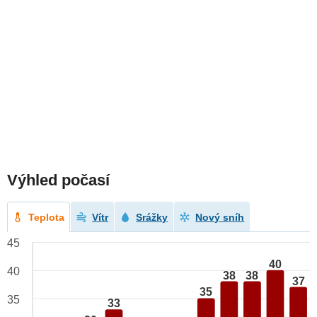
Výhled počasí
Teplota
Vítr
Srážky
Nový sníh
45
40
40
38
38
37
35
35
33