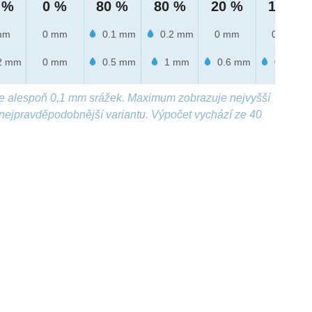
 %
0 %
80 %
80 %
20 %
10 %
mm
0 mm
0.1 mm
0.2 mm
0 mm
0 mm
2 mm
0 mm
0.5 mm
1 mm
0.6 mm
0.2 mm
e alespoň 0,1 mm srážek. Maximum zobrazuje nejvyšší
nejpravděpodobnější variantu. Výpočet vychází ze 40