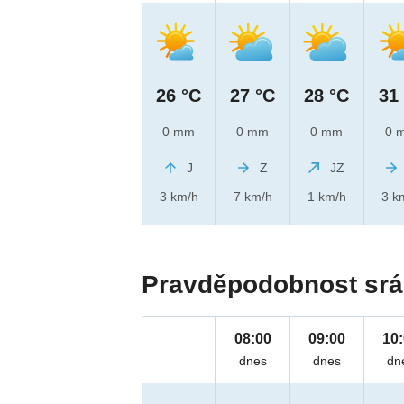
26 °C
27 °C
28 °C
31
0 mm
0 mm
0 mm
0 
J
Z
JZ
3 km/h
7 km/h
1 km/h
3 k
Pravděpodobnost srá
08:00
09:00
10
dnes
dnes
dn