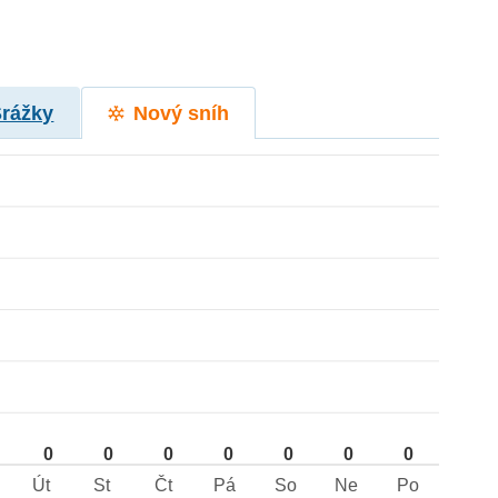
Srážky
Nový sníh
0
0
0
0
0
0
0
Út
St
Čt
Pá
So
Ne
Po