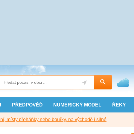
R
PŘEDPOVĚĎ
NUMERICKÝ
MODEL
ŘEKY
í, místy přeháňky nebo bouřky, na východě i silné