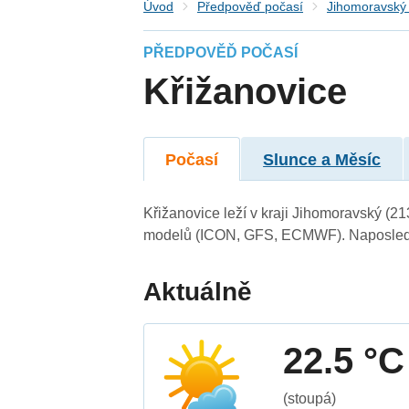
Úvod
Předpověď počasí
Jihomoravský 
PŘEDPOVĚĎ POČASÍ
Křižanovice
Počasí
Slunce a Měsíc
Křižanovice leží v kraji Jihomoravský (2
modelů (ICON, GFS, ECMWF). Naposledy 
Aktuálně
22.5 °C
(stoupá)