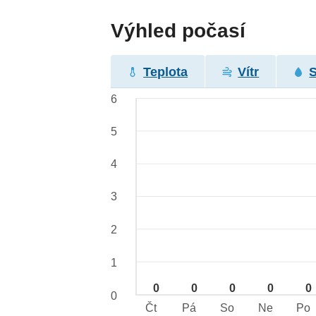
Výhled počasí
Teplota
Vítr
6
5
4
3
2
1
0
0
0
0
0
0
Čt
Pá
So
Ne
Po