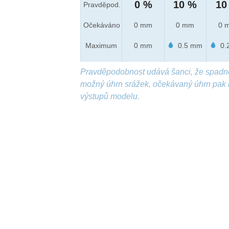
0 %
10 %
10
Pravděpod.
Očekáváno
0 mm
0 mm
0 
Maximum
0 mm
0.5 mm
0.
Pravděpodobnost udává šanci, že spadn
možný úhrn srážek, očekávaný úhrn pak 
výstupů modelu.