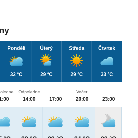
dny
Pondělí
Úterý
Středa
Čtvrtek
32 °C
29 °C
29 °C
33 °C
oledne
Odpoledne
Večer
1:00
14:00
17:00
20:00
23:00