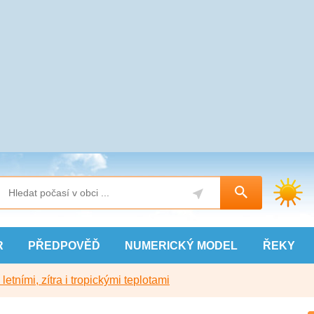
R
PŘEDPOVĚĎ
NUMERICKÝ
MODEL
ŘEKY
etními, zítra i tropickými teplotami