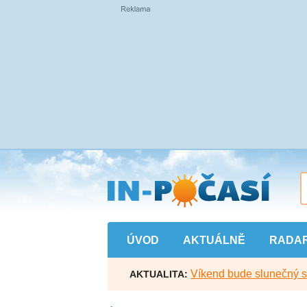
Přejít
na
hlavní
obsah
ÚVOD
AKTUÁLNĚ
RADA
Víkend bude slunečný s l
AKTUALITA: