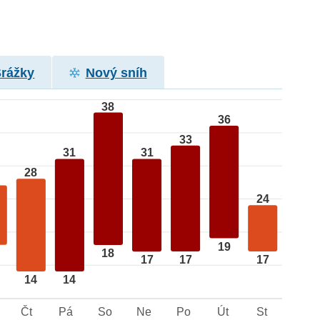
Srážky
Nový sníh
38
36
33
31
31
28
24
19
18
17
17
17
14
14
Čt
Pá
So
Ne
Po
Út
St