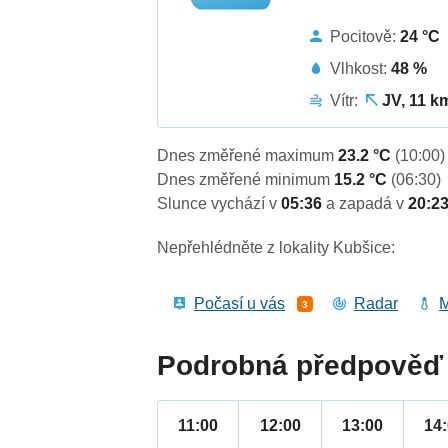
Pocitově:
24 °C
Vlhkost:
48 %
Vítr:
JV, 11 k
Dnes změřené maximum
23.2 °C
(10:00)
Dnes změřené minimum
15.2 °C
(06:30)
Slunce vychází v
05:36
a zapadá v
20:2
Nepřehlédněte z lokality Kubšice:
Počasí u vás
Radar
M
3
Podrobná předpověď 
11:00
12:00
13:00
14