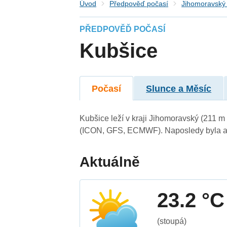
Úvod
Předpověď počasí
Jihomoravský 
PŘEDPOVĚĎ POČASÍ
Kubšice
Počasí
Slunce a Měsíc
Kubšice leží v kraji Jihomoravský (211 m
(ICON, GFS, ECMWF). Naposledy byla ak
Aktuálně
23.2 °C
(stoupá)