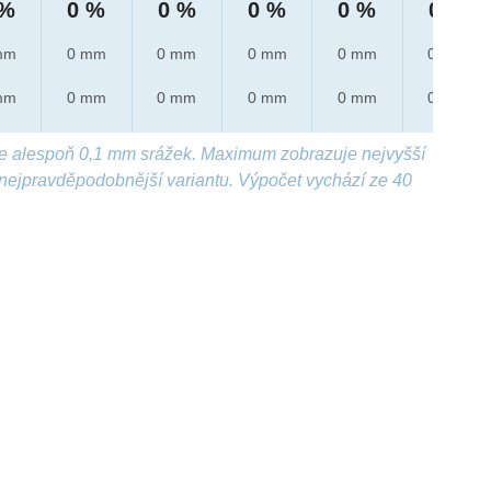
 %
0 %
0 %
0 %
0 %
0 %
mm
0 mm
0 mm
0 mm
0 mm
0 mm
mm
0 mm
0 mm
0 mm
0 mm
0 mm
e alespoň 0,1 mm srážek. Maximum zobrazuje nejvyšší
nejpravděpodobnější variantu. Výpočet vychází ze 40