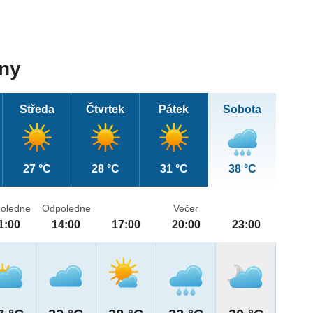
dny
Středa
Čtvrtek
Pátek
Sobota
27 °C
28 °C
31 °C
38 °C
oledne
Odpoledne
Večer
1:00
14:00
17:00
20:00
23:00