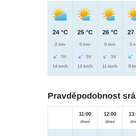
24 °C
25 °C
26 °C
27
0 mm
0 mm
0 mm
0 
SV
SV
SV
14 km/h
13 km/h
11 km/h
9 k
Pravděpodobnost srá
11:00
12:00
13
dnes
dnes
dn