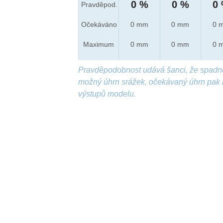
0 %
0 %
0
Pravděpod.
Očekáváno
0 mm
0 mm
0 
Maximum
0 mm
0 mm
0 
Pravděpodobnost udává šanci, že spadn
možný úhrn srážek, očekávaný úhrn pak 
výstupů modelu.