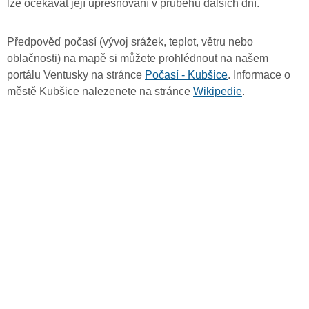
lze očekávat její upřesňování v průběhu dalších dní.
Předpověď počasí (vývoj srážek, teplot, větru nebo
oblačnosti) na mapě si můžete prohlédnout na našem
portálu Ventusky na stránce
Počasí - Kubšice
. Informace o
městě Kubšice nalezenete na stránce
Wikipedie
.