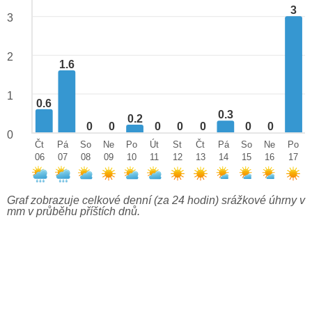
3
3
2
1.6
1
0.6
0.3
0.2
0
0
0
0
0
0
0
0
Čt
Pá
So
Ne
Po
Út
St
Čt
Pá
So
Ne
Po
06
07
08
09
10
11
12
13
14
15
16
17
Graf zobrazuje celkové denní (za 24 hodin) srážkové úhrny v
mm v průběhu příštích dnů.