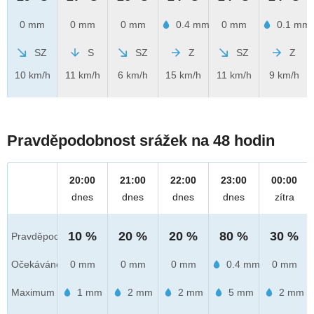
0 mm
0 mm
0 mm
0.4 mm
0 mm
0.1 mm
SZ
S
SZ
Z
SZ
Z
10 km/h
11 km/h
6 km/h
15 km/h
11 km/h
9 km/h
Pravděpodobnost srážek na 48 hodin
20:00
21:00
22:00
23:00
00:00
dnes
dnes
dnes
dnes
zítra
10 %
20 %
20 %
80 %
30 %
Pravděpod.
Očekáváno
0 mm
0 mm
0 mm
0.4 mm
0 mm
Maximum
1 mm
2 mm
2 mm
5 mm
2 mm