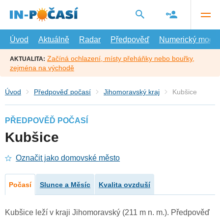
Přejít
na
hlavní
obsah
Úvod
Aktuálně
Radar
Předpověď
Numerický model
Začíná ochlazení, místy přeháňky nebo bouřky,
AKTUALITA:
zejména na východě
Úvod
Předpověď počasí
Jihomoravský kraj
Kubšice
PŘEDPOVĚĎ POČASÍ
Kubšice
Označit jako domovské město
Počasí
Slunce a Měsíc
Kvalita ovzduší
Kubšice leží v kraji Jihomoravský (211 m n. m.). Předpověď