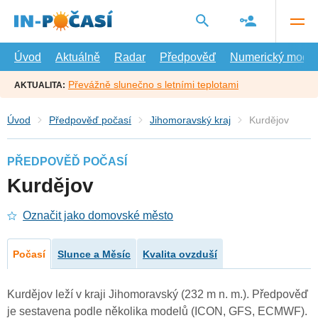
Přejít
na
hlavní
obsah
Úvod
Aktuálně
Radar
Předpověď
Numerický model
Převážně slunečno s letními teplotami
AKTUALITA:
Úvod
Předpověď počasí
Jihomoravský kraj
Kurdějov
PŘEDPOVĚĎ POČASÍ
Kurdějov
Označit jako domovské město
Počasí
Slunce a Měsíc
Kvalita ovzduší
Kurdějov leží v kraji Jihomoravský (232 m n. m.). Předpověď
je sestavena podle několika modelů (ICON, GFS, ECMWF).