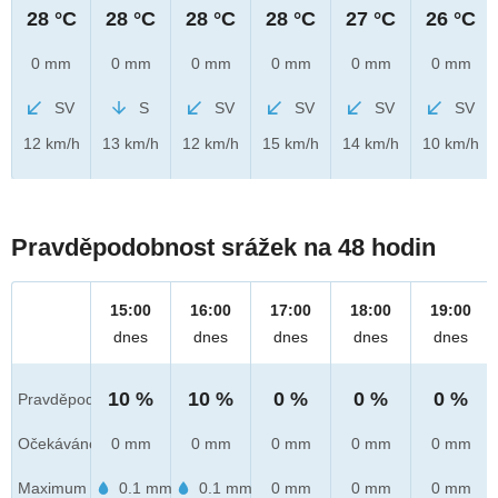
28 °C
28 °C
28 °C
28 °C
27 °C
26 °C
0 mm
0 mm
0 mm
0 mm
0 mm
0 mm
SV
S
SV
SV
SV
SV
12 km/h
13 km/h
12 km/h
15 km/h
14 km/h
10 km/h
Pravděpodobnost srážek na 48 hodin
15:00
16:00
17:00
18:00
19:00
dnes
dnes
dnes
dnes
dnes
10 %
10 %
0 %
0 %
0 %
Pravděpod.
Očekáváno
0 mm
0 mm
0 mm
0 mm
0 mm
Maximum
0.1 mm
0.1 mm
0 mm
0 mm
0 mm