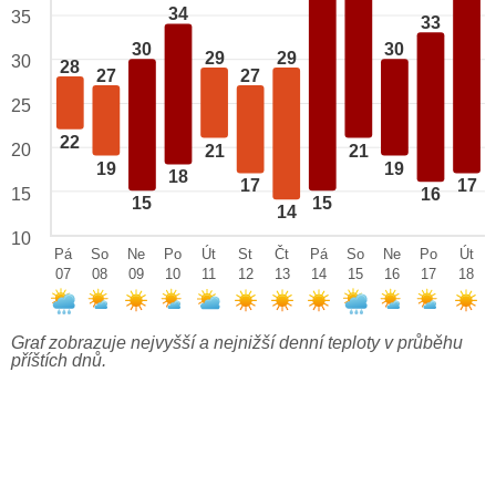
34
35
33
30
30
29
29
30
28
27
27
25
22
20
21
21
19
19
18
17
17
15
16
15
15
14
10
Pá
So
Ne
Po
Út
St
Čt
Pá
So
Ne
Po
Út
07
08
09
10
11
12
13
14
15
16
17
18
Graf zobrazuje nejvyšší a nejnižší denní teploty v průběhu
příštích dnů.