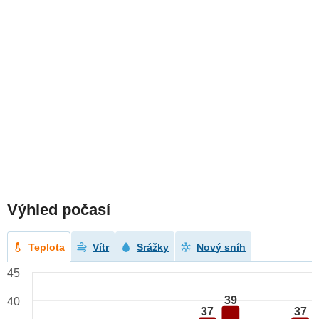
Výhled počasí
Teplota
Vítr
Srážky
Nový sníh
45
39
40
37
37