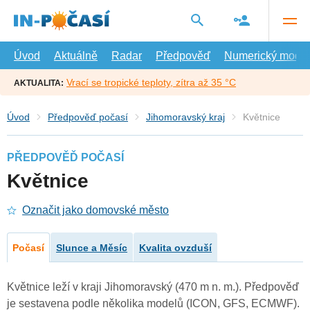
Přejít
na
hlavní
obsah
Úvod
Aktuálně
Radar
Předpověď
Numerický model
Vrací se tropické teploty, zítra až 35 °C
AKTUALITA:
Úvod
Předpověď počasí
Jihomoravský kraj
Květnice
PŘEDPOVĚĎ POČASÍ
Květnice
Označit jako domovské město
Počasí
Slunce a Měsíc
Kvalita ovzduší
Květnice leží v kraji Jihomoravský (470 m n. m.). Předpověď
je sestavena podle několika modelů (ICON, GFS, ECMWF).