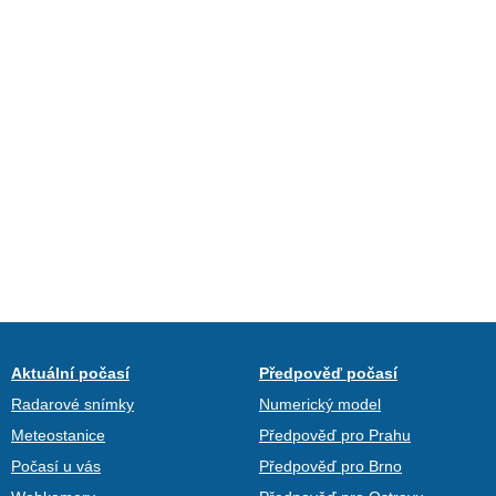
Aktuální počasí
Předpověď počasí
Radarové snímky
Numerický model
Meteostanice
Předpověď pro Prahu
Počasí u vás
Předpověď pro Brno