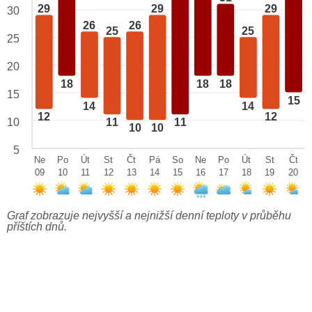
29
29
29
30
26
26
25
25
25
20
18
18
18
15
15
14
14
12
12
10
11
11
10
10
5
Ne
Po
Út
St
Čt
Pá
So
Ne
Po
Út
St
Čt
09
10
11
12
13
14
15
16
17
18
19
20
Graf zobrazuje nejvyšší a nejnižší denní teploty v průběhu
příštích dnů.