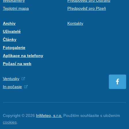
Webkamery
Předpověď pro Ostravu
Teplotní mapa
Předpověď pro Plzeň
Archiv
Kontakty
Uživatelé
Články
Fotogalerie
Aplikace na telefony
Počasí na web
Ventusky
In-počasie
Copyright © 2026
InMeteo, s.r.o.
Použitím souhlasíte s uložením
cookies
.