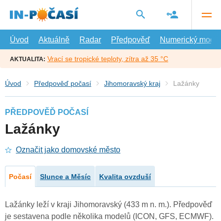
Přejít
na
hlavní
obsah
Úvod
Aktuálně
Radar
Předpověď
Numerický model
Vrací se tropické teploty, zítra až 35 °C
AKTUALITA:
Úvod
Předpověď počasí
Jihomoravský kraj
Lažánky
PŘEDPOVĚĎ POČASÍ
Lažánky
Označit jako domovské město
Počasí
Slunce a Měsíc
Kvalita ovzduší
Lažánky leží v kraji Jihomoravský (433 m n. m.). Předpověď
je sestavena podle několika modelů (ICON, GFS, ECMWF).