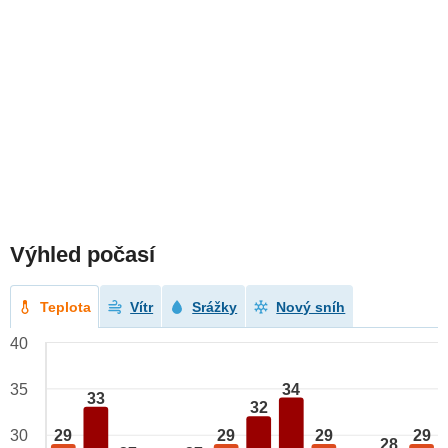
Výhled počasí
Teplota
Vítr
Srážky
Nový sníh
40
34
35
33
32
29
29
29
29
30
28