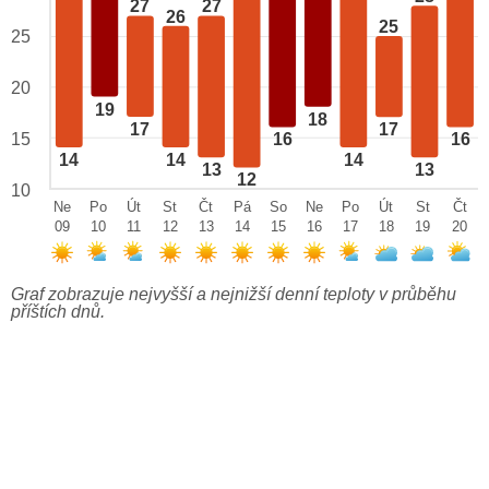
27
27
26
25
25
20
19
18
17
17
15
16
16
14
14
14
13
13
12
10
Ne
Po
Út
St
Čt
Pá
So
Ne
Po
Út
St
Čt
09
10
11
12
13
14
15
16
17
18
19
20
Graf zobrazuje nejvyšší a nejnižší denní teploty v průběhu
příštích dnů.