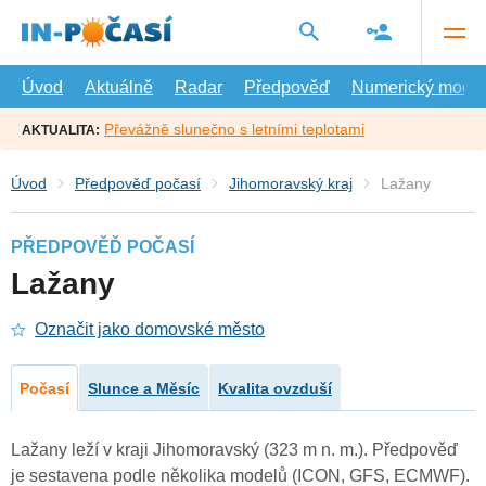
Přejít
na
hlavní
obsah
Úvod
Aktuálně
Radar
Předpověď
Numerický model
Převážně slunečno s letními teplotami
AKTUALITA:
Úvod
Předpověď počasí
Jihomoravský kraj
Lažany
PŘEDPOVĚĎ POČASÍ
Lažany
Označit jako domovské město
Počasí
Slunce a Měsíc
Kvalita ovzduší
Lažany leží v kraji Jihomoravský (323 m n. m.). Předpověď
je sestavena podle několika modelů (ICON, GFS, ECMWF).