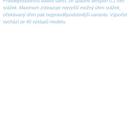
Pravděpodobnost udává šanci, že spadne alespoň 0,1 mm
srážek. Maximum zobrazuje nejvyšší možný úhrn srážek,
očekávaný úhrn pak nejpravděpodobnější variantu. Výpočet
vychází ze 40 výstupů modelu.