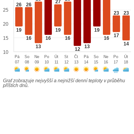
27
26
26
25
23
23
20
19
19
19
17
15
16
16
16
16
14
13
13
12
10
Pá
So
Ne
Po
Út
St
Čt
Pá
So
Ne
Po
Út
07
08
09
10
11
12
13
14
15
16
17
18
Graf zobrazuje nejvyšší a nejnižší denní teploty v průběhu
příštích dnů.