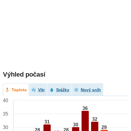
Výhled počasí
Teplota
Vítr
Srážky
Nový sníh
40
36
35
32
31
30
29
30
28
28