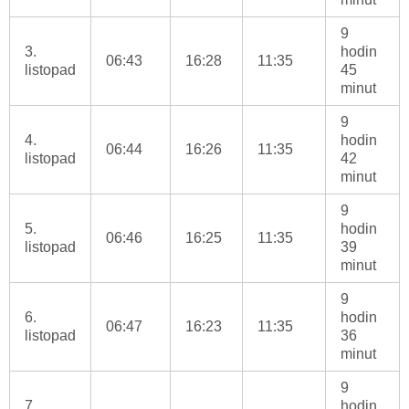
9
3.
hodin
06:43
16:28
11:35
listopad
45
minut
9
4.
hodin
06:44
16:26
11:35
listopad
42
minut
9
5.
hodin
06:46
16:25
11:35
listopad
39
minut
9
6.
hodin
06:47
16:23
11:35
listopad
36
minut
9
7.
hodin