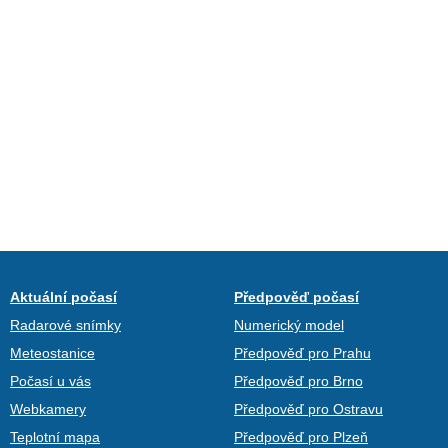
Aktuální počasí
Předpověď počasí
Radarové snímky
Numerický model
Meteostanice
Předpověď pro Prahu
Počasí u vás
Předpověď pro Brno
Webkamery
Předpověď pro Ostravu
Teplotní mapa
Předpověď pro Plzeň