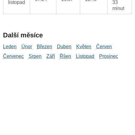
listopad
33
minut
Další měsíce
Leden
Únor
Březen
Duben
Květen
Červen
Červenec
Srpen
Září
Říjen
Listopad
Prosinec