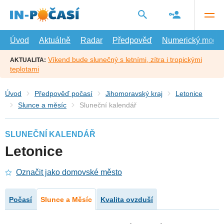
Přejít
na
hlavní
obsah
Úvod
Aktuálně
Radar
Předpověď
Numerický model
Víkend bude slunečný s letními, zítra i tropickými
AKTUALITA:
teplotami
Úvod
Předpověď počasí
Jihomoravský kraj
Letonice
Slunce a měsíc
Sluneční kalendář
SLUNEČNÍ KALENDÁŘ
Letonice
Označit jako domovské město
Počasí
Slunce a Měsíc
Kvalita ovzduší