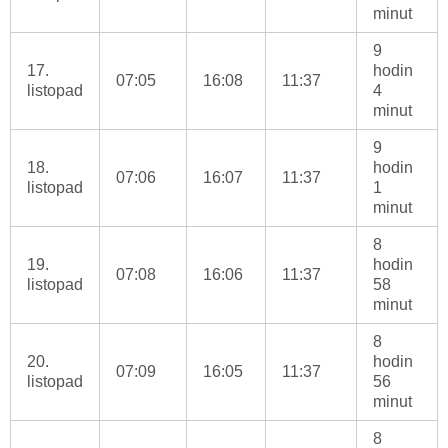
minut
9
17.
hodin
07:05
16:08
11:37
listopad
4
minut
9
18.
hodin
07:06
16:07
11:37
listopad
1
minut
8
19.
hodin
07:08
16:06
11:37
listopad
58
minut
8
20.
hodin
07:09
16:05
11:37
listopad
56
minut
8