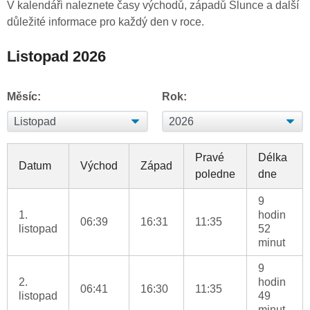
V kalendáři naleznete časy východů, západů Slunce a další
důležité informace pro každý den v roce.
Listopad 2026
Měsíc:
Rok:
Pravé
Délka
Datum
Východ
Západ
poledne
dne
9
1.
hodin
06:39
16:31
11:35
listopad
52
minut
9
2.
hodin
06:41
16:30
11:35
listopad
49
minut