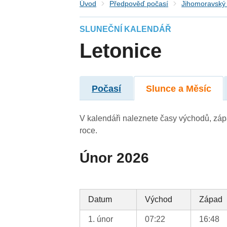
Úvod
Předpověď počasí
Jihomoravský 
SLUNEČNÍ KALENDÁŘ
Letonice
Počasí
Slunce a Měsíc
V kalendáři naleznete časy východů, záp
roce.
Únor 2026
Datum
Východ
Západ
1. únor
07:22
16:48