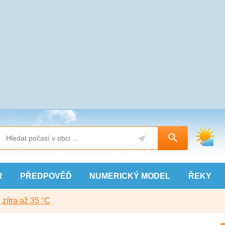
R
PŘEDPOVĚĎ
NUMERICKÝ
MODEL
ŘEKY
, zítra až 35 °C