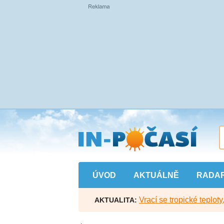
Přejít
na
hlavní
obsah
ÚVOD
AKTUÁLNĚ
RADA
Vrací se tropické teploty
AKTUALITA: