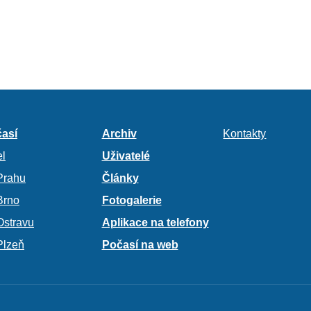
así
Archiv
Kontakty
l
Uživatelé
Prahu
Články
Brno
Fotogalerie
Ostravu
Aplikace na telefony
Plzeň
Počasí na web