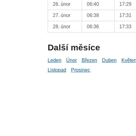
26. únor
06:40
17:29
27. únor
06:38
17:31
28. únor
06:36
17:33
Další měsíce
Leden
Únor
Březen
Duben
Květe
Listopad
Prosinec