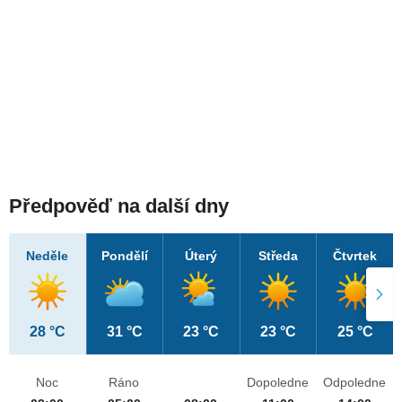
Předpověď na další dny
Neděle
Pondělí
Úterý
Středa
Čtvrtek
28 °C
31 °C
23 °C
23 °C
25 °C
Noc
Ráno
Dopoledne
Odpoledne