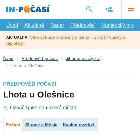
Přejít
na
hlavní
obsah
Úvod
Aktuálně
Radar
Předpověď
Numerický model
Víkend bude slunečný s letními, zítra i tropickými
AKTUALITA:
teplotami
Úvod
Předpověď počasí
Jihomoravský kraj
Lhota u Olešnice
PŘEDPOVĚĎ POČASÍ
Lhota u Olešnice
Označit jako domovské město
Počasí
Slunce a Měsíc
Kvalita ovzduší