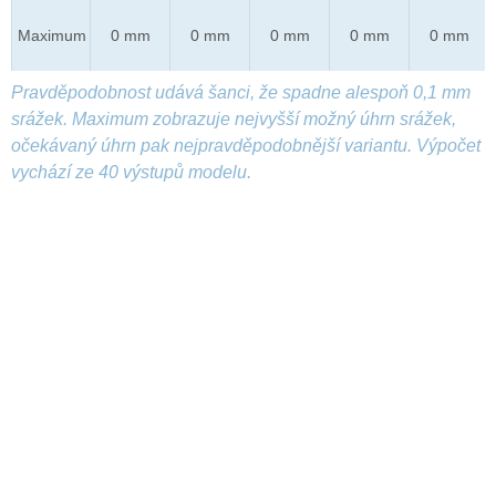
Maximum
0 mm
0 mm
0 mm
0 mm
0 mm
Pravděpodobnost udává šanci, že spadne alespoň 0,1 mm
srážek. Maximum zobrazuje nejvyšší možný úhrn srážek,
očekávaný úhrn pak nejpravděpodobnější variantu. Výpočet
vychází ze 40 výstupů modelu.