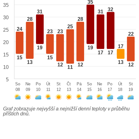
35
35
32
31
31
30
28
28
25
24
25
23
23
22
20
17
19
19
17
17
15
15
15
13
13
12
12
12
10
11
5
So
Ne
Po
Út
St
Čt
Pá
So
Ne
Po
Út
St
08
09
10
11
12
13
14
15
16
17
18
19
Graf zobrazuje nejvyšší a nejnižší denní teploty v průběhu
příštích dnů.