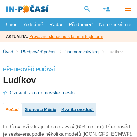
Přejít
na
hlavní
obsah
Úvod
Aktuálně
Radar
Předpověď
Numerický model
Převážně slunečno s letními teplotami
AKTUALITA:
Úvod
Předpověď počasí
Jihomoravský kraj
Ludíkov
PŘEDPOVĚĎ POČASÍ
Ludíkov
Označit jako domovské město
Počasí
Slunce a Měsíc
Kvalita ovzduší
Ludíkov leží v kraji Jihomoravský (603 m n. m.). Předpověď
je sestavena podle několika modelů (ICON, GFS, ECMWF).