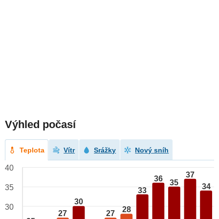
Výhled počasí
Teplota
Vítr
Srážky
Nový sníh
40
37
36
35
34
35
33
30
30
28
27
27