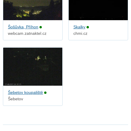
Šošůvka, Příhon
Skalky
webcam.zatnaktel.cz
chmi.cz
Šebetov koupaliště
Šebetov