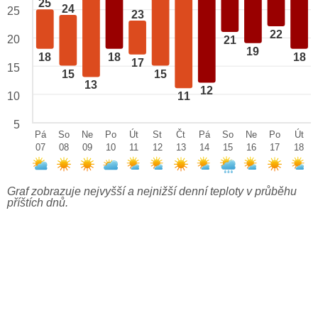
25
24
25
23
22
20
21
19
18
18
18
17
15
15
15
13
12
10
11
5
Pá
So
Ne
Po
Út
St
Čt
Pá
So
Ne
Po
Út
07
08
09
10
11
12
13
14
15
16
17
18
Graf zobrazuje nejvyšší a nejnižší denní teploty v průběhu
příštích dnů.