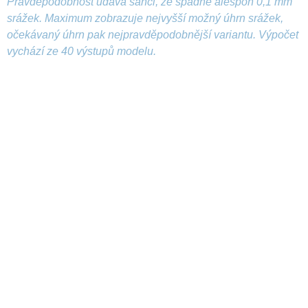
Pravděpodobnost udává šanci, že spadne alespoň 0,1 mm
srážek. Maximum zobrazuje nejvyšší možný úhrn srážek,
očekávaný úhrn pak nejpravděpodobnější variantu. Výpočet
vychází ze 40 výstupů modelu.