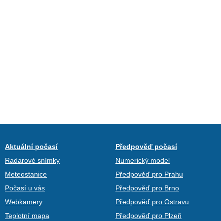
Aktuální počasí
Předpověď počasí
Radarové snímky
Numerický model
Meteostanice
Předpověď pro Prahu
Počasí u vás
Předpověď pro Brno
Webkamery
Předpověď pro Ostravu
Teplotní mapa
Předpověď pro Plzeň