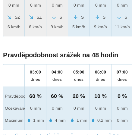
0 mm
0 mm
0 mm
0 mm
0 mm
0 mm
SZ
SZ
S
S
S
S
6 km/h
6 km/h
9 km/h
5 km/h
9 km/h
11 km/h
Pravděpodobnost srážek na 48 hodin
03:00
04:00
05:00
06:00
07:00
dnes
dnes
dnes
dnes
dnes
60 %
60 %
20 %
10 %
0 %
Pravděpod.
Očekáváno
0 mm
0 mm
0 mm
0 mm
0 mm
Maximum
1 mm
4 mm
1 mm
0.2 mm
0 mm