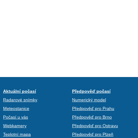
Aktuální počasí
Předpověď počasí
Radarové snímky
Numerický model
Meteostanice
Předpověď pro Prahu
Počasí u vás
Předpověď pro Brno
Webkamery
Předpověď pro Ostravu
Teplotní mapa
Předpověď pro Plzeň