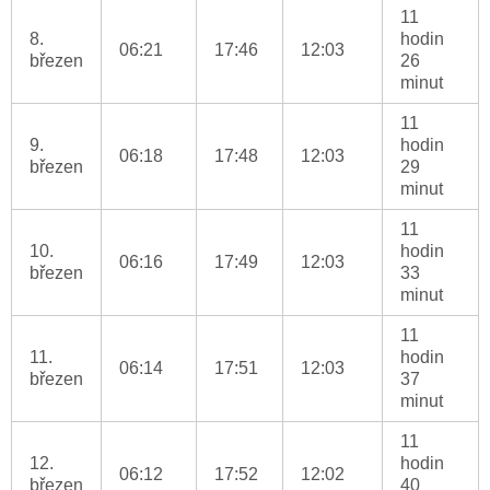
11
8.
hodin
06:21
17:46
12:03
březen
26
minut
11
9.
hodin
06:18
17:48
12:03
březen
29
minut
11
10.
hodin
06:16
17:49
12:03
březen
33
minut
11
11.
hodin
06:14
17:51
12:03
březen
37
minut
11
12.
hodin
06:12
17:52
12:02
březen
40