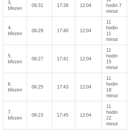
3.
06:31
17:38
12:04
hodin 7
březen
minut
11
4.
hodin
06:29
17:40
12:04
březen
11
minut
11
5.
hodin
06:27
17:41
12:04
březen
15
minut
11
6.
hodin
06:25
17:43
12:04
březen
18
minut
11
7.
hodin
06:23
17:45
12:04
březen
22
minut