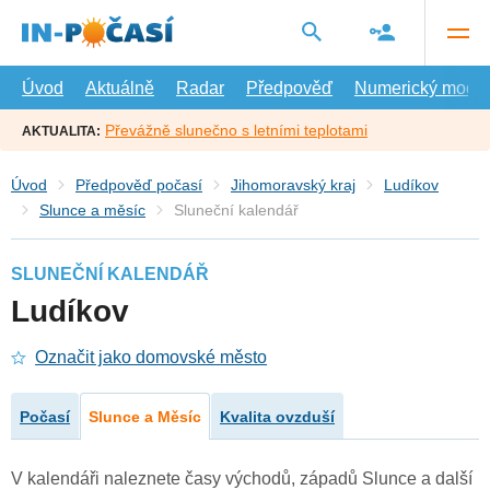
Přejít
na
hlavní
obsah
Úvod
Aktuálně
Radar
Předpověď
Numerický model
Převážně slunečno s letními teplotami
AKTUALITA:
Úvod
Předpověď počasí
Jihomoravský kraj
Ludíkov
Slunce a měsíc
Sluneční kalendář
SLUNEČNÍ KALENDÁŘ
Ludíkov
Označit jako domovské město
Počasí
Slunce a Měsíc
Kvalita ovzduší
V kalendáři naleznete časy východů, západů Slunce a další