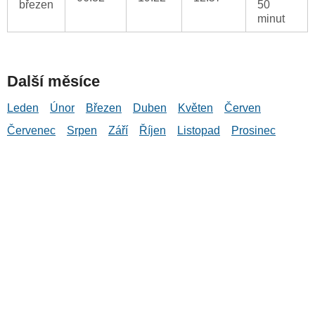
březen
50
minut
Další měsíce
Leden
Únor
Březen
Duben
Květen
Červen
Červenec
Srpen
Září
Říjen
Listopad
Prosinec