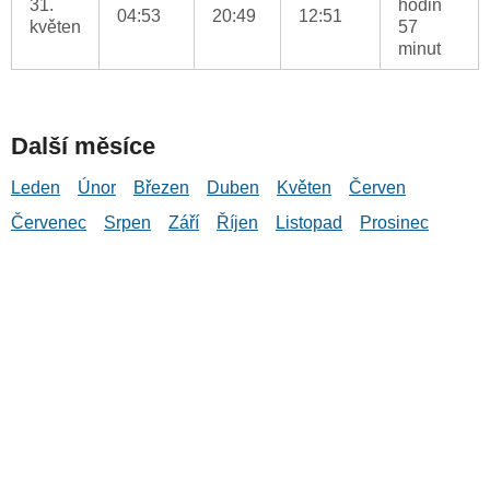
31.
hodin
04:53
20:49
12:51
květen
57
minut
Další měsíce
Leden
Únor
Březen
Duben
Květen
Červen
Červenec
Srpen
Září
Říjen
Listopad
Prosinec