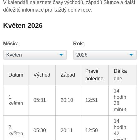
V kalendáři naleznete časy východů, západů Slunce a další
důležité informace pro každý den v roce.
Květen 2026
Měsíc:
Rok:
Pravé
Délka
Datum
Východ
Západ
poledne
dne
14
1.
hodin
05:31
20:10
12:51
květen
38
minut
14
2.
hodin
05:30
20:11
12:50
květen
42
minut