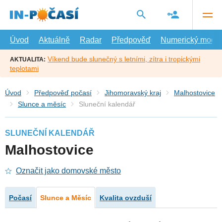
Přejít
na
hlavní
obsah
Úvod
Aktuálně
Radar
Předpověď
Numerický model
Víkend bude slunečný s letními, zítra i tropickými
AKTUALITA:
teplotami
Úvod
Předpověď počasí
Jihomoravský kraj
Malhostovice
Slunce a měsíc
Sluneční kalendář
SLUNEČNÍ KALENDÁŘ
Malhostovice
Označit jako domovské město
Počasí
Slunce a Měsíc
Kvalita ovzduší