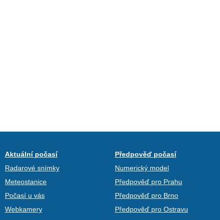
Aktuální počasí
Předpověď počasí
Radarové snímky
Numerický model
Meteostanice
Předpověď pro Prahu
Počasí u vás
Předpověď pro Brno
Webkamery
Předpověď pro Ostravu