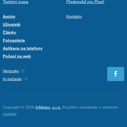
Teplotní mapa
Předpověď pro Plzeň
Archiv
Kontakty
Uživatelé
Články
Fotogalerie
Aplikace na telefony
Počasí na web
Ventusky
In-počasie
Copyright © 2026
InMeteo, s.r.o.
Použitím souhlasíte s uložením
cookies
.