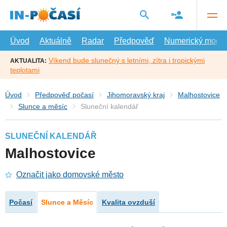
Přejít
na
hlavní
obsah
Úvod
Aktuálně
Radar
Předpověď
Numerický model
Víkend bude slunečný s letními, zítra i tropickými
AKTUALITA:
teplotami
Úvod
Předpověď počasí
Jihomoravský kraj
Malhostovice
Slunce a měsíc
Sluneční kalendář
SLUNEČNÍ KALENDÁŘ
Malhostovice
Označit jako domovské město
Počasí
Slunce a Měsíc
Kvalita ovzduší