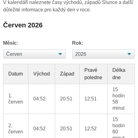
V kalendáři naleznete časy východů, západů Slunce a další
důležité informace pro každý den v roce.
Červen 2026
Měsíc:
Rok:
Pravé
Délka
Datum
Východ
Západ
poledne
dne
15
1.
hodin
04:52
20:51
12:51
červen
58
minut
15
2.
hodin
04:52
20:51
12:52
červen
60
minut