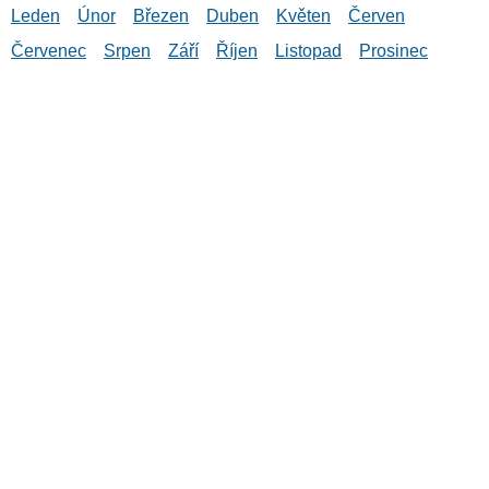
Leden
Únor
Březen
Duben
Květen
Červen
Červenec
Srpen
Září
Říjen
Listopad
Prosinec