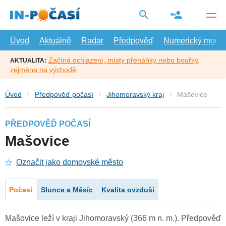
Přejít
na
hlavní
obsah
Úvod
Aktuálně
Radar
Předpověď
Numerický model
Začíná ochlazení, místy přeháňky nebo bouřky,
AKTUALITA:
zejména na východě
Úvod
Předpověď počasí
Jihomoravský kraj
Mašovice
PŘEDPOVĚĎ POČASÍ
Mašovice
Označit jako domovské město
Počasí
Slunce a Měsíc
Kvalita ovzduší
Mašovice leží v kraji Jihomoravský (366 m n. m.). Předpověď