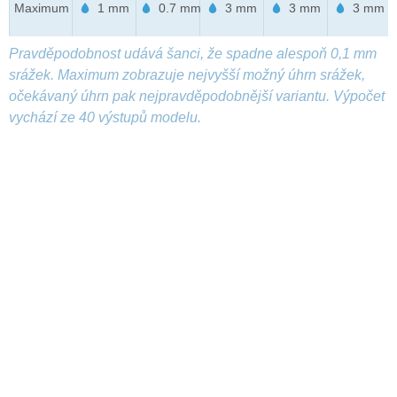
Maximum
1 mm
0.7 mm
3 mm
3 mm
3 mm
Pravděpodobnost udává šanci, že spadne alespoň 0,1 mm
srážek. Maximum zobrazuje nejvyšší možný úhrn srážek,
očekávaný úhrn pak nejpravděpodobnější variantu. Výpočet
vychází ze 40 výstupů modelu.