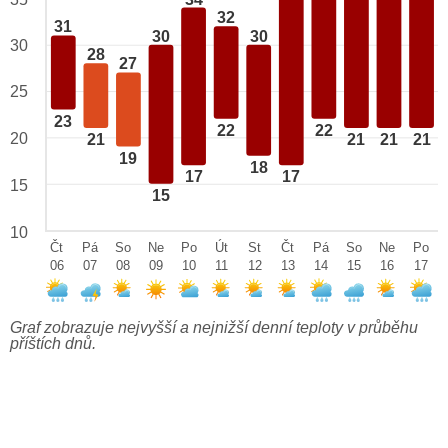
32
31
30
30
30
28
27
25
23
22
22
20
21
21
21
21
19
18
17
17
15
15
10
Čt
Pá
So
Ne
Po
Út
St
Čt
Pá
So
Ne
Po
06
07
08
09
10
11
12
13
14
15
16
17
Graf zobrazuje nejvyšší a nejnižší denní teploty v průběhu
příštích dnů.