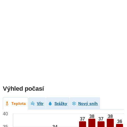
Výhled počasí
Teplota
Vítr
Srážky
Nový sníh
40
38
38
37
37
36
34
35