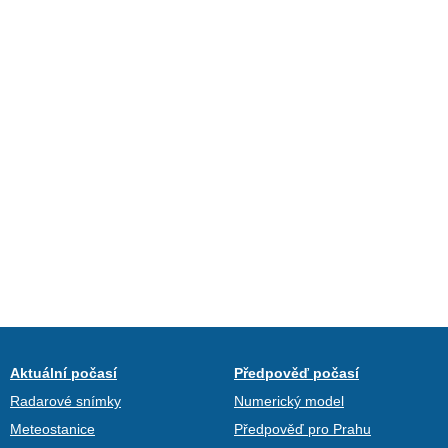
Aktuální počasí
Předpověď počasí
Radarové snímky
Numerický model
Meteostanice
Předpověď pro Prahu