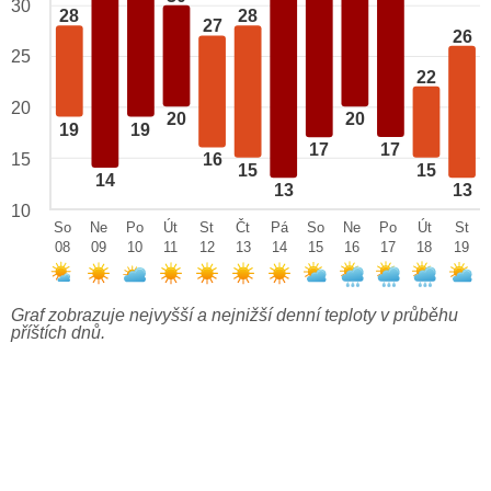
30
28
28
27
26
25
22
20
20
20
19
19
17
17
15
16
15
15
14
13
13
10
So
Ne
Po
Út
St
Čt
Pá
So
Ne
Po
Út
St
08
09
10
11
12
13
14
15
16
17
18
19
Graf zobrazuje nejvyšší a nejnižší denní teploty v průběhu
příštích dnů.