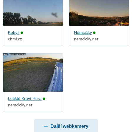
Kobylí
Němčičky
chmi.cz
nemcicky.net
Letiště Kraví Hora
nemcicky.net
Další webkamery