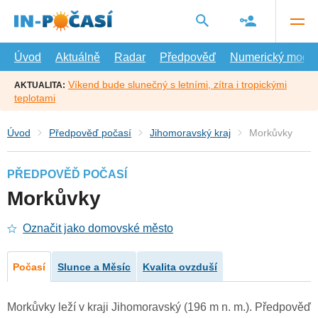
Přejít
na
hlavní
obsah
Úvod
Aktuálně
Radar
Předpověď
Numerický model
Víkend bude slunečný s letními, zítra i tropickými
AKTUALITA:
teplotami
Úvod
Předpověď počasí
Jihomoravský kraj
Morkůvky
PŘEDPOVĚĎ POČASÍ
Morkůvky
Označit jako domovské město
Počasí
Slunce a Měsíc
Kvalita ovzduší
Morkůvky leží v kraji Jihomoravský (196 m n. m.). Předpověď