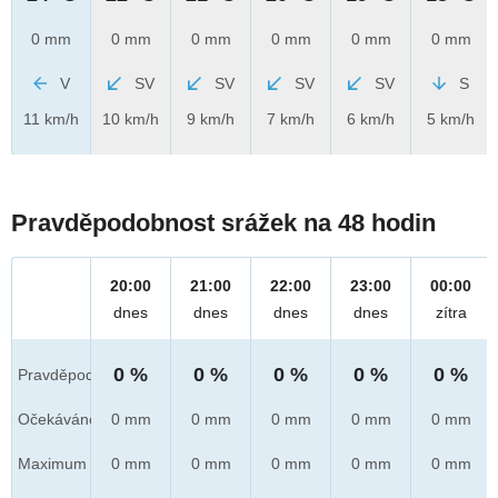
0 mm
0 mm
0 mm
0 mm
0 mm
0 mm
V
SV
SV
SV
SV
S
11 km/h
10 km/h
9 km/h
7 km/h
6 km/h
5 km/h
Pravděpodobnost srážek na 48 hodin
20:00
21:00
22:00
23:00
00:00
dnes
dnes
dnes
dnes
zítra
0 %
0 %
0 %
0 %
0 %
Pravděpod.
Očekáváno
0 mm
0 mm
0 mm
0 mm
0 mm
Maximum
0 mm
0 mm
0 mm
0 mm
0 mm