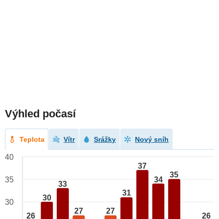
Výhled počasí
Teplota
Vítr
Srážky
Nový sníh
40
37
35
34
35
33
31
30
30
27
27
26
26