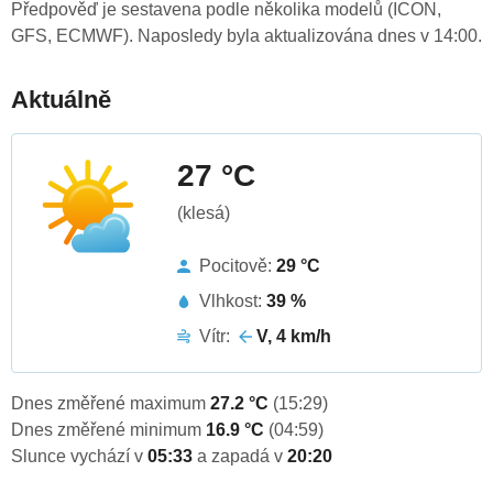
Předpověď je sestavena podle několika modelů (ICON,
GFS, ECMWF). Naposledy byla aktualizována dnes v 14:00.
Aktuálně
27 °C
(klesá)
Pocitově:
29 °C
Vlhkost:
39 %
Vítr:
V, 4 km/h
Dnes změřené maximum
27.2 °C
(15:29)
Dnes změřené minimum
16.9 °C
(04:59)
Slunce vychází v
05:33
a zapadá v
20:20