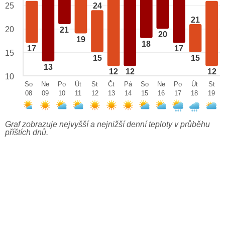
25
24
21
20
21
20
19
18
17
17
15
15
15
13
12
12
12
10
So
Ne
Po
Út
St
Čt
Pá
So
Ne
Po
Út
St
08
09
10
11
12
13
14
15
16
17
18
19
Graf zobrazuje nejvyšší a nejnižší denní teploty v průběhu
příštích dnů.