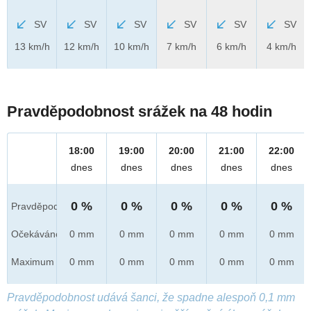
SV
SV
SV
SV
SV
SV
13 km/h
12 km/h
10 km/h
7 km/h
6 km/h
4 km/h
Pravděpodobnost srážek na 48 hodin
18:00
19:00
20:00
21:00
22:00
dnes
dnes
dnes
dnes
dnes
0 %
0 %
0 %
0 %
0 %
Pravděpod.
Očekáváno
0 mm
0 mm
0 mm
0 mm
0 mm
Maximum
0 mm
0 mm
0 mm
0 mm
0 mm
Pravděpodobnost udává šanci, že spadne alespoň 0,1 mm