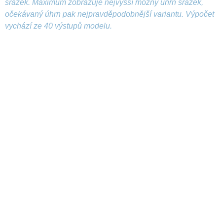
srážek. Maximum zobrazuje nejvyšší možný úhrn srážek,
očekávaný úhrn pak nejpravděpodobnější variantu. Výpočet
vychází ze 40 výstupů modelu.