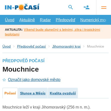
Přejít
na
hlavní
obsah
Úvod
Aktuálně
Radar
Předpověď
Numerický model
Víkend bude slunečný s letními, zítra i tropickými
AKTUALITA:
teplotami
Úvod
Předpověď počasí
Jihomoravský kraj
Mouchnice
PŘEDPOVĚĎ POČASÍ
Mouchnice
Označit jako domovské město
Počasí
Slunce a Měsíc
Kvalita ovzduší
Mouchnice leží v kraji Jihomoravský (256 m n. m.).