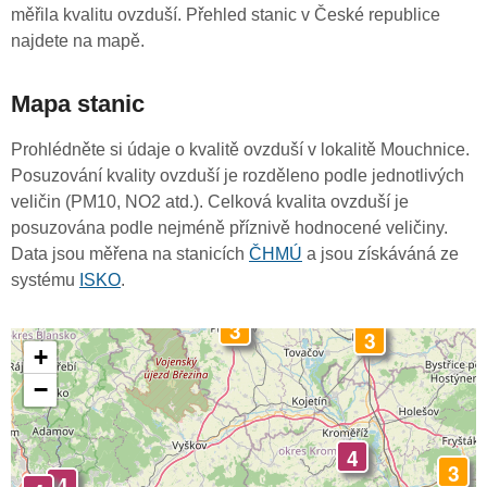
měřila kvalitu ovzduší. Přehled stanic v České republice
najdete na mapě.
Mapa stanic
Prohlédněte si údaje o kvalitě ovzduší v lokalitě Mouchnice.
Posuzování kvality ovzduší je rozděleno podle jednotlivých
veličin (PM10, NO2 atd.). Celková kvalita ovzduší je
posuzována podle nejméně příznivě hodnocené veličiny.
Data jsou měřena na stanicích
ČHMÚ
a jsou získáváná ze
systému
ISKO
.
3
3
+
−
4
3
4