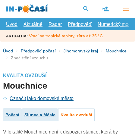
Přejít
na
hlavní
obsah
Úvod
Aktuálně
Radar
Předpověď
Numerický model
Vrací se tropické teploty, zítra až 35 °C
AKTUALITA:
Úvod
Předpověď počasí
Jihomoravský kraj
Mouchnice
Znečištění vzduchu
KVALITA OVZDUŠÍ
Mouchnice
Označit jako domovské město
Počasí
Slunce a Měsíc
Kvalita ovzduší
V lokalitě Mouchnice není k dispozici stanice, která by