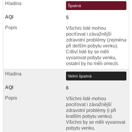
Špatná
5
Všichni lidé mohou
pociťovat i závažnější
zdravotní problémy (zejména
při delším pobytu venku).
Citliví lidé by se měli
vyvarovat pobytu venku,
ostatní by ho měli omezit.
Velmi špatná
6
Všichni lidé mohou
pociťovat i závažnější
zdravotní problémy (i při
kratším pobytu venku).
Všichni by se měli vyvarovat
pobytu venku.