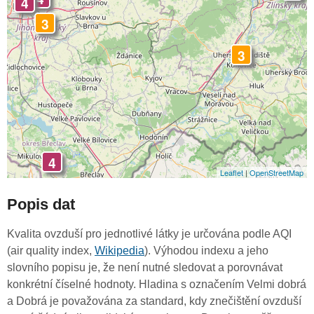
4
3
3
4
Leaflet
|
OpenStreetMap
Popis dat
Kvalita ovzduší pro jednotlivé látky je určována podle AQI
(air quality index,
Wikipedia
). Výhodou indexu a jeho
slovního popisu je, že není nutné sledovat a porovnávat
konkrétní číselné hodnoty. Hladina s označením Velmi dobrá
a Dobrá je považována za standard, kdy znečištění ovzduší