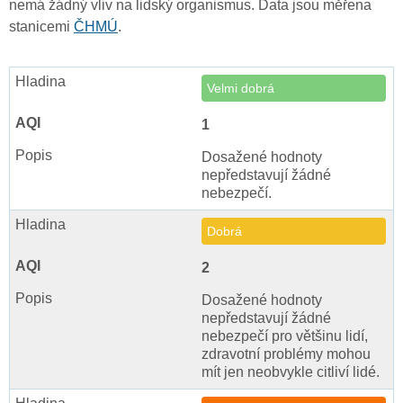
nemá žádný vliv na lidský organismus. Data jsou měřena
stanicemi
ČHMÚ
.
Velmi dobrá
1
Dosažené hodnoty
nepředstavují žádné
nebezpečí.
Dobrá
2
Dosažené hodnoty
nepředstavují žádné
nebezpečí pro většinu lidí,
zdravotní problémy mohou
mít jen neobvykle citliví lidé.