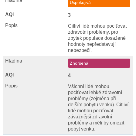
Uspokojivá
3
Citliví lidé mohou pociťovat
zdravotní problémy, pro
zbytek populace dosažené
hodnoty nepředstavují
nebezpečí.
Zhoršená
4
Všichni lidé mohou
pociťovat lehké zdravotní
problémy (zejména při
delším pobytu venku). Citliví
lidé mohou pociťovat
závažnější zdravotní
problémy a měli by omezit
pobyt venku.