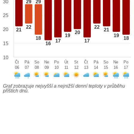
29
29
30
25
22
22
20
21
21
20
19
19
18
18
17
17
15
16
10
Čt
Pá
So
Ne
Po
Út
St
Čt
Pá
So
Ne
Po
06
07
08
09
10
11
12
13
14
15
16
17
Graf zobrazuje nejvyšší a nejnižší denní teploty v průběhu
příštích dnů.