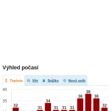
Výhled počasí
Teplota
Vítr
Srážky
Nový sníh
40
38
36
36
34
35
32
32
31
31
31
31