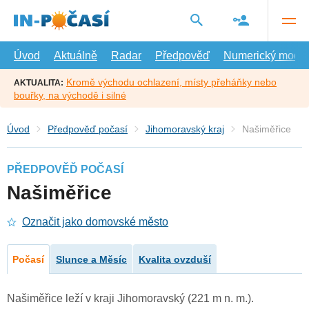
Přejít
na
hlavní
obsah
Úvod
Aktuálně
Radar
Předpověď
Numerický model
Kromě východu ochlazení, místy přeháňky nebo
AKTUALITA:
bouřky, na východě i silné
Úvod
Předpověď počasí
Jihomoravský kraj
Našiměřice
PŘEDPOVĚĎ POČASÍ
Našiměřice
Označit jako domovské město
Počasí
Slunce a Měsíc
Kvalita ovzduší
Našiměřice leží v kraji Jihomoravský (221 m n. m.).