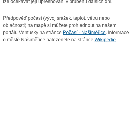
lze očekávat její upřesňování v průběhu dalších dní.
Předpověď počasí (vývoj srážek, teplot, větru nebo
oblačnosti) na mapě si můžete prohlédnout na našem
portálu Ventusky na stránce
Počasí - Našiměřice
. Informace
o městě Našiměřice nalezenete na stránce
Wikipedie
.