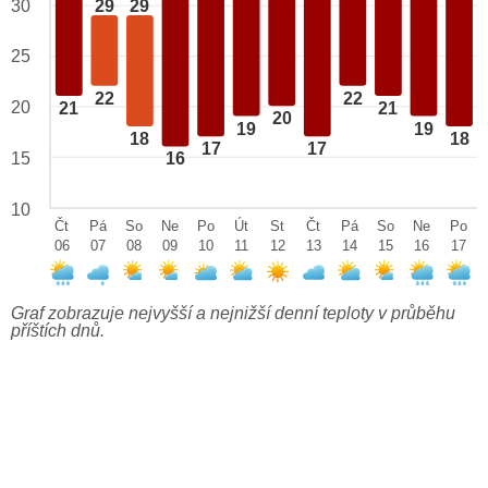
29
29
30
25
22
22
20
21
21
20
19
19
18
18
17
17
15
16
10
Čt
Pá
So
Ne
Po
Út
St
Čt
Pá
So
Ne
Po
06
07
08
09
10
11
12
13
14
15
16
17
Graf zobrazuje nejvyšší a nejnižší denní teploty v průběhu
příštích dnů.