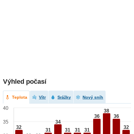
Výhled počasí
Teplota
Vítr
Srážky
Nový sníh
40
38
36
36
34
35
32
32
31
31
31
31