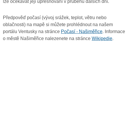
lze očekávat její upřesňování v průběhu dalších dní.
Předpověď počasí (vývoj srážek, teplot, větru nebo
oblačnosti) na mapě si můžete prohlédnout na našem
portálu Ventusky na stránce
Počasí - Našiměřice
. Informace
o městě Našiměřice nalezenete na stránce
Wikipedie
.