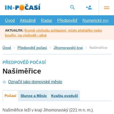
Přejít
na
hlavní
obsah
Úvod
Aktuálně
Radar
Předpověď
Numerický model
Kromě východu ochlazení, místy přeháňky nebo
AKTUALITA:
bouřky, na východě i silné
Úvod
Předpověď počasí
Jihomoravský kraj
Našiměřice
PŘEDPOVĚĎ POČASÍ
Našiměřice
Označit jako domovské město
Počasí
Slunce a Měsíc
Kvalita ovzduší
Našiměřice leží v kraji Jihomoravský (221 m n. m.).