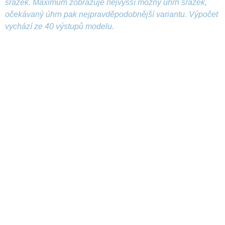
srážek. Maximum zobrazuje nejvyšší možný úhrn srážek,
očekávaný úhrn pak nejpravděpodobnější variantu. Výpočet
vychází ze 40 výstupů modelu.