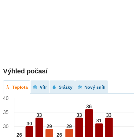
Výhled počasí
Teplota
Vítr
Srážky
Nový sníh
40
36
35
33
33
33
31
30
29
29
30
26
26