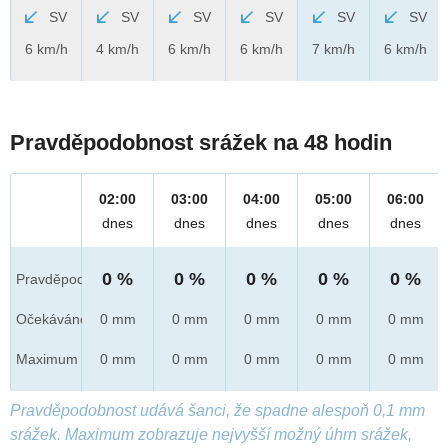
SV
SV
SV
SV
SV
SV
6 km/h
4 km/h
6 km/h
6 km/h
7 km/h
6 km/h
Pravděpodobnost srážek na 48 hodin
02:00
03:00
04:00
05:00
06:00
dnes
dnes
dnes
dnes
dnes
0 %
0 %
0 %
0 %
0 %
Pravděpod.
Očekáváno
0 mm
0 mm
0 mm
0 mm
0 mm
Maximum
0 mm
0 mm
0 mm
0 mm
0 mm
Pravděpodobnost udává šanci, že spadne alespoň 0,1 mm
srážek. Maximum zobrazuje nejvyšší možný úhrn srážek,