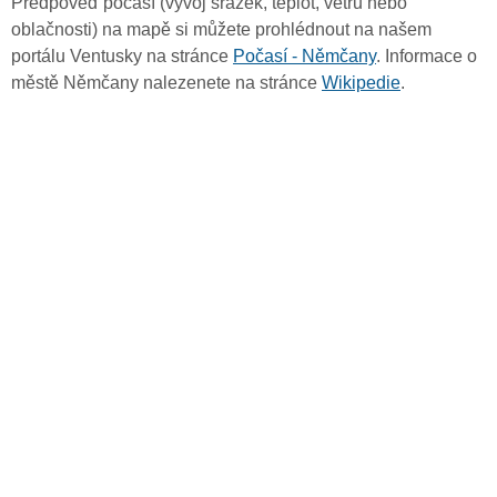
Předpověď počasí (vývoj srážek, teplot, větru nebo
oblačnosti) na mapě si můžete prohlédnout na našem
portálu Ventusky na stránce
Počasí - Němčany
. Informace o
městě Němčany nalezenete na stránce
Wikipedie
.