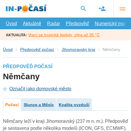
Přejít
na
hlavní
obsah
Úvod
Aktuálně
Radar
Předpověď
Numerický model
Vrací se tropické teploty, zítra až 35 °C
AKTUALITA:
Úvod
Předpověď počasí
Jihomoravský kraj
Němčany
PŘEDPOVĚĎ POČASÍ
Němčany
Označit jako domovské město
Počasí
Slunce a Měsíc
Kvalita ovzduší
Němčany leží v kraji Jihomoravský (237 m n. m.). Předpověď
je sestavena podle několika modelů (ICON, GFS, ECMWF).