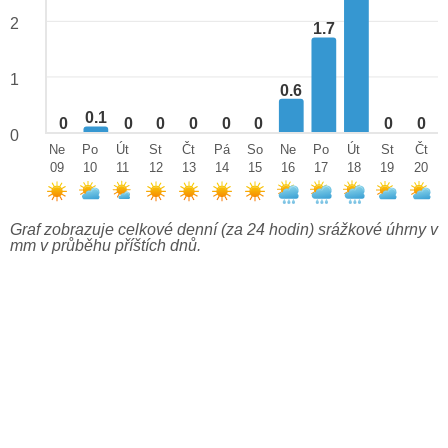
2
1.7
1
0.6
0.1
0
0
0
0
0
0
0
0
0
Ne
Po
Út
St
Čt
Pá
So
Ne
Po
Út
St
Čt
09
10
11
12
13
14
15
16
17
18
19
20
Graf zobrazuje celkové denní (za 24 hodin) srážkové úhrny v
mm v průběhu příštích dnů.