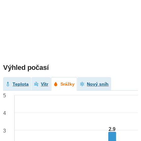
Výhled počasí
Teplota
Vítr
Srážky
Nový sníh
5
4
2.9
3