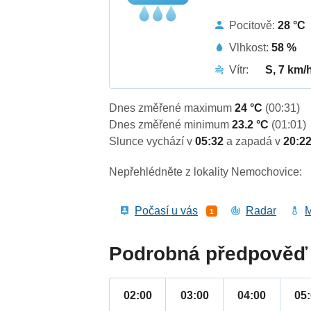
Pocitově:
28 °C
Vlhkost:
58 %
Vítr:
S, 7 km/
Dnes změřené maximum
24 °C
(00:31)
Dnes změřené minimum
23.2 °C
(01:01)
Slunce vychází v
05:32
a zapadá v
20:2
Nepřehlédněte z lokality Nemochovice:
Počasí u vás
Radar
M
1
Podrobná předpověď 
02:00
03:00
04:00
05