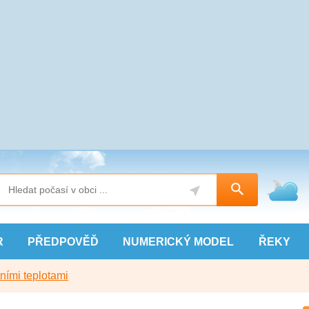
R
PŘEDPOVĚĎ
NUMERICKÝ
MODEL
ŘEKY
ními teplotami