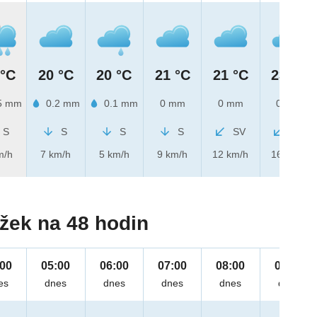
 °C
20 °C
20 °C
21 °C
21 °C
23 °C
5 mm
0.2 mm
0.1 mm
0 mm
0 mm
0 mm
S
S
S
S
SV
SV
m/h
7 km/h
5 km/h
9 km/h
12 km/h
16 km/h
žek na 48 hodin
:00
05:00
06:00
07:00
08:00
09:00
es
dnes
dnes
dnes
dnes
dnes