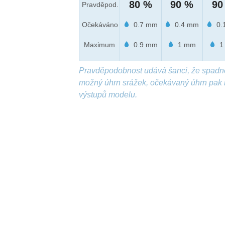
80 %
90 %
90
Pravděpod.
Očekáváno
0.7 mm
0.4 mm
0.
Maximum
0.9 mm
1 mm
1
Pravděpodobnost udává šanci, že spadn
možný úhrn srážek, očekávaný úhrn pak 
výstupů modelu.