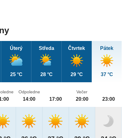
dny
Úterý
Středa
Čtvrtek
Pátek
25 °C
28 °C
29 °C
37 °C
oledne
Odpoledne
Večer
1:00
14:00
17:00
20:00
23:00