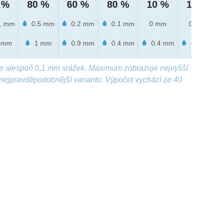
 %
80 %
60 %
80 %
10 %
10 %
1 mm
0.5 mm
0.2 mm
0.1 mm
0 mm
0 mm
 mm
1 mm
0.9 mm
0.4 mm
0.4 mm
0.3 mm
e alespoň 0,1 mm srážek. Maximum zobrazuje nejvyšší
nejpravděpodobnější variantu. Výpočet vychází ze 40