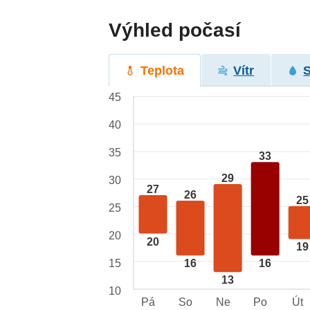
Výhled počasí
Teplota
Vítr
45
40
35
33
29
30
27
26
25
25
20
20
19
15
16
16
13
10
Pá
So
Ne
Po
Út