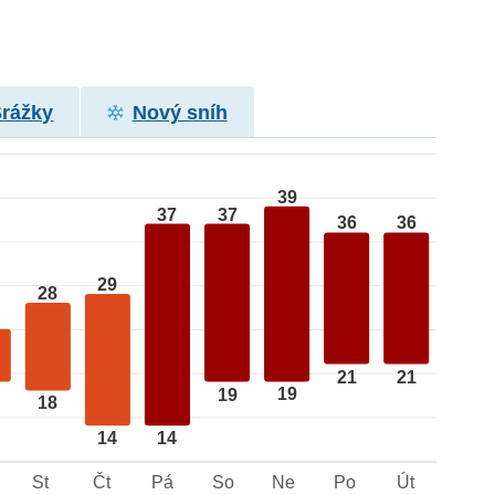
Srážky
Nový sníh
39
37
37
36
36
29
28
21
21
19
19
18
14
14
St
Čt
Pá
So
Ne
Po
Út