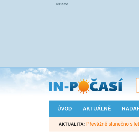
Přejít
na
hlavní
obsah
ÚVOD
AKTUÁLNĚ
RADA
Převážně slunečno s let
AKTUALITA: