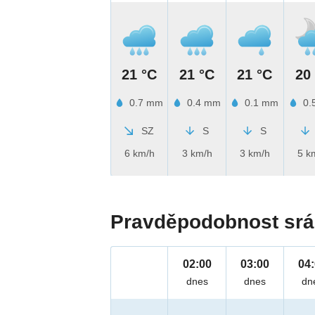
21 °C
21 °C
21 °C
20
0.7 mm
0.4 mm
0.1 mm
0.
SZ
S
S
6 km/h
3 km/h
3 km/h
5 k
Pravděpodobnost srá
02:00
03:00
04
dnes
dnes
dn