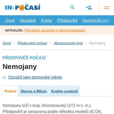
Přejít
na
hlavní
obsah
Úvod
Aktuálně
Radar
Předpověď
Numerický model
Převážně slunečno s letními teplotami
AKTUALITA:
Úvod
Předpověď počasí
Jihomoravský kraj
Nemojany
PŘEDPOVĚĎ POČASÍ
Nemojany
Označit jako domovské město
Počasí
Slunce a Měsíc
Kvalita ovzduší
Nemojany leží v kraji Jihomoravský (272 m n. m.).
Předpověď je sestavena podle několika modelů (ICON,