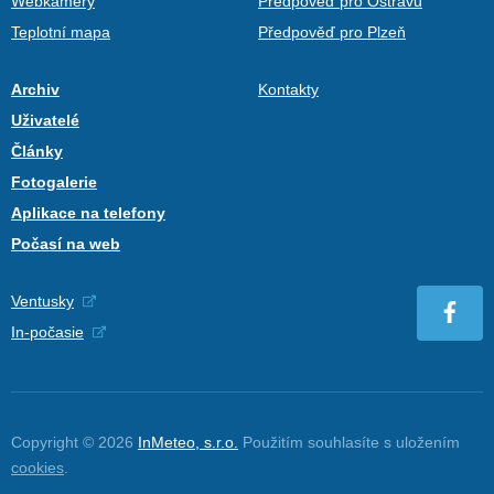
Webkamery
Předpověď pro Ostravu
Teplotní mapa
Předpověď pro Plzeň
Archiv
Kontakty
Uživatelé
Články
Fotogalerie
Aplikace na telefony
Počasí na web
Ventusky
In-počasie
Copyright © 2026
InMeteo, s.r.o.
Použitím souhlasíte s uložením
cookies
.