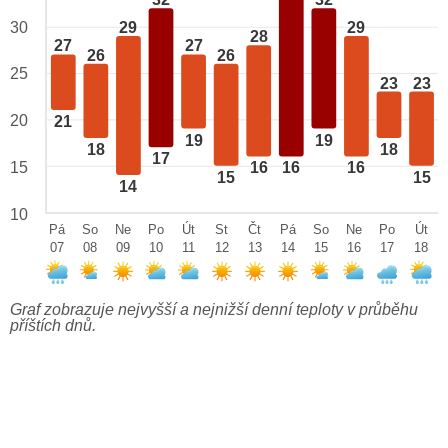
32
32
29
29
30
28
27
27
26
26
25
23
23
20
21
19
19
18
18
17
15
16
16
16
15
15
14
10
Pá
So
Ne
Po
Út
St
Čt
Pá
So
Ne
Po
Út
07
08
09
10
11
12
13
14
15
16
17
18
Graf zobrazuje nejvyšší a nejnižší denní teploty v průběhu
příštích dnů.