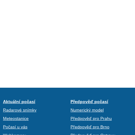
Aktuální počasí
Předpověď počasí
Radarové snímky
Numerický model
Meteostanice
Předpověď pro Prahu
Počasí u vás
Předpověď pro Brno