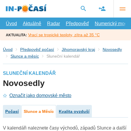
Přejít
na
hlavní
obsah
Úvod
Aktuálně
Radar
Předpověď
Numerický model
Vrací se tropické teploty, zítra až 35 °C
AKTUALITA:
Úvod
Předpověď počasí
Jihomoravský kraj
Novosedly
Slunce a měsíc
Sluneční kalendář
SLUNEČNÍ KALENDÁŘ
Novosedly
Označit jako domovské město
Počasí
Slunce a Měsíc
Kvalita ovzduší
V kalendáři naleznete časy východů, západů Slunce a další