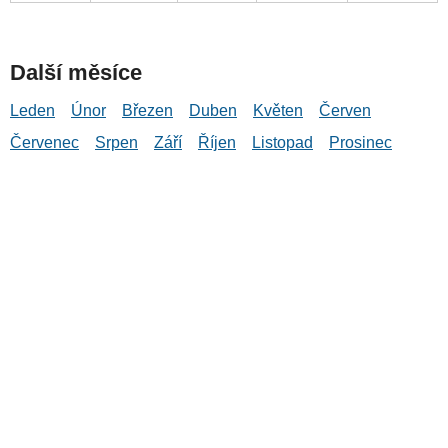
Další měsíce
Leden
Únor
Březen
Duben
Květen
Červen
Červenec
Srpen
Září
Říjen
Listopad
Prosinec