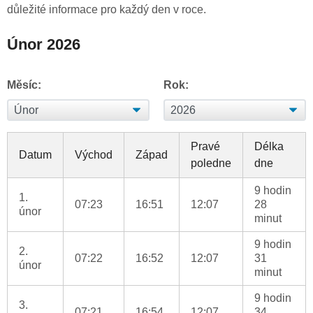
důležité informace pro každý den v roce.
Únor 2026
Měsíc:
Rok:
Pravé
Délka
Datum
Východ
Západ
poledne
dne
9 hodin
1.
07:23
16:51
12:07
28
únor
minut
9 hodin
2.
07:22
16:52
12:07
31
únor
minut
9 hodin
3.
07:21
16:54
12:07
34