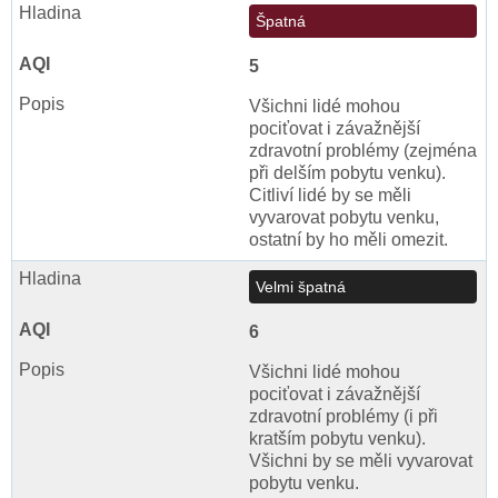
Špatná
5
Všichni lidé mohou
pociťovat i závažnější
zdravotní problémy (zejména
při delším pobytu venku).
Citliví lidé by se měli
vyvarovat pobytu venku,
ostatní by ho měli omezit.
Velmi špatná
6
Všichni lidé mohou
pociťovat i závažnější
zdravotní problémy (i při
kratším pobytu venku).
Všichni by se měli vyvarovat
pobytu venku.