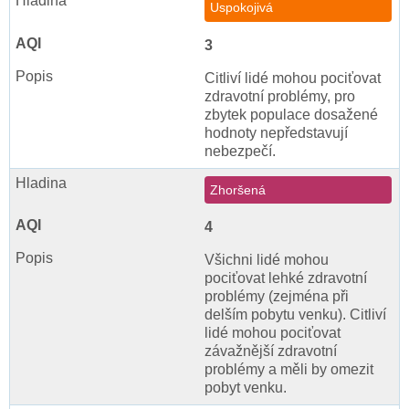
Uspokojivá
3
Citliví lidé mohou pociťovat
zdravotní problémy, pro
zbytek populace dosažené
hodnoty nepředstavují
nebezpečí.
Zhoršená
4
Všichni lidé mohou
pociťovat lehké zdravotní
problémy (zejména při
delším pobytu venku). Citliví
lidé mohou pociťovat
závažnější zdravotní
problémy a měli by omezit
pobyt venku.