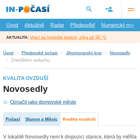
Přejít
na
hlavní
obsah
Úvod
Aktuálně
Radar
Předpověď
Numerický model
Vrací se tropické teploty, zítra až 35 °C
AKTUALITA:
Úvod
Předpověď počasí
Jihomoravský kraj
Novosedly
Znečištění vzduchu
KVALITA OVZDUŠÍ
Novosedly
Označit jako domovské město
Počasí
Slunce a Měsíc
Kvalita ovzduší
V lokalitě Novosedly není k dispozici stanice, která by měřila