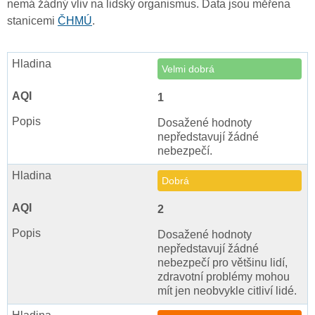
nemá žádný vliv na lidský organismus. Data jsou měřena
stanicemi
ČHMÚ
.
Velmi dobrá
1
Dosažené hodnoty
nepředstavují žádné
nebezpečí.
Dobrá
2
Dosažené hodnoty
nepředstavují žádné
nebezpečí pro většinu lidí,
zdravotní problémy mohou
mít jen neobvykle citliví lidé.