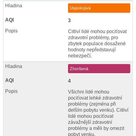
Uspokojivá
3
Citliví lidé mohou pociťovat
zdravotní problémy, pro
zbytek populace dosažené
hodnoty nepředstavují
nebezpečí.
Zhoršená
4
Všichni lidé mohou
pociťovat lehké zdravotní
problémy (zejména při
delším pobytu venku). Citliví
lidé mohou pociťovat
závažnější zdravotní
problémy a měli by omezit
pobyt venku.