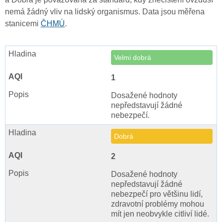
nemá žádný vliv na lidský organismus. Data jsou měřena
stanicemi
ČHMÚ
.
Velmi dobrá
1
Dosažené hodnoty
nepředstavují žádné
nebezpečí.
Dobrá
2
Dosažené hodnoty
nepředstavují žádné
nebezpečí pro většinu lidí,
zdravotní problémy mohou
mít jen neobvykle citliví lidé.