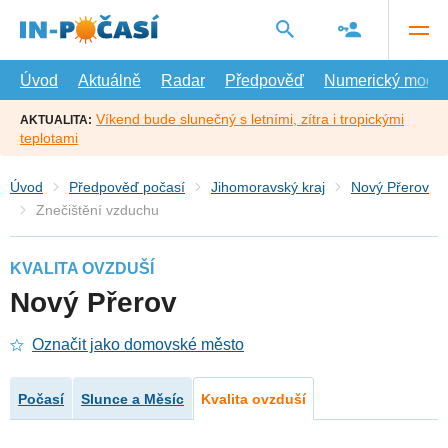
Přejít
na
hlavní
obsah
Úvod
Aktuálně
Radar
Předpověď
Numerický model
Víkend bude slunečný s letními, zítra i tropickými
AKTUALITA:
teplotami
Úvod
Předpověď počasí
Jihomoravský kraj
Nový Přerov
Znečištění vzduchu
KVALITA OVZDUŠÍ
Nový Přerov
Označit jako domovské město
Počasí
Slunce a Měsíc
Kvalita ovzduší