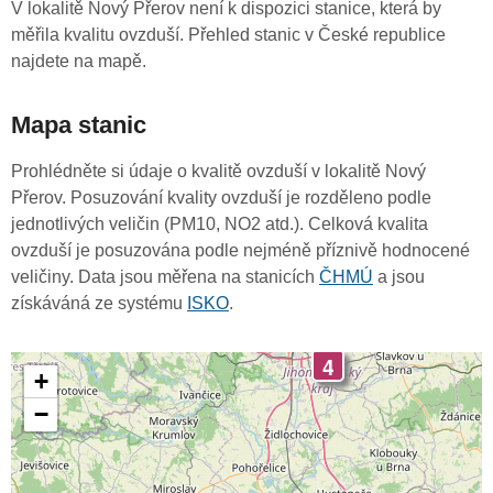
V lokalitě Nový Přerov není k dispozici stanice, která by
měřila kvalitu ovzduší. Přehled stanic v České republice
najdete na mapě.
Mapa stanic
Prohlédněte si údaje o kvalitě ovzduší v lokalitě Nový
Přerov. Posuzování kvality ovzduší je rozděleno podle
jednotlivých veličin (PM10, NO2 atd.). Celková kvalita
ovzduší je posuzována podle nejméně příznivě hodnocené
veličiny. Data jsou měřena na stanicích
ČHMÚ
a jsou
získáváná ze systému
ISKO
.
4
+
−