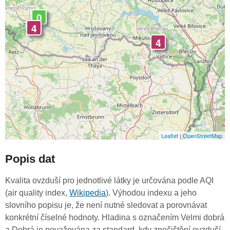
0
4
4
Leaflet
|
OpenStreetMap
Popis dat
Kvalita ovzduší pro jednotlivé látky je určována podle AQI
(air quality index,
Wikipedia
). Výhodou indexu a jeho
slovního popisu je, že není nutné sledovat a porovnávat
konkrétní číselné hodnoty. Hladina s označením Velmi dobrá
a Dobrá je považována za standard, kdy znečištění ovzduší