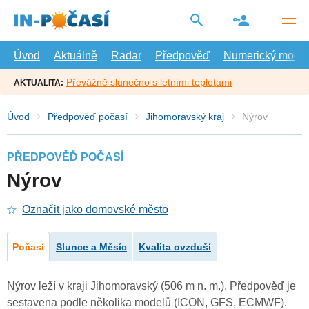
Přejít
na
hlavní
obsah
Úvod
Aktuálně
Radar
Předpověď
Numerický model
Převážně slunečno s letními teplotami
AKTUALITA:
Úvod
Předpověď počasí
Jihomoravský kraj
Nýrov
PŘEDPOVĚĎ POČASÍ
Nýrov
Označit jako domovské město
Počasí
Slunce a Měsíc
Kvalita ovzduší
Nýrov leží v kraji Jihomoravský (506 m n. m.). Předpověď je
sestavena podle několika modelů (ICON, GFS, ECMWF).