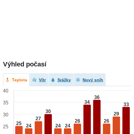
Výhled počasí
Teplota
Vítr
Srážky
Nový sníh
40
36
34
35
33
30
29
30
27
26
26
25
24
24
24
25