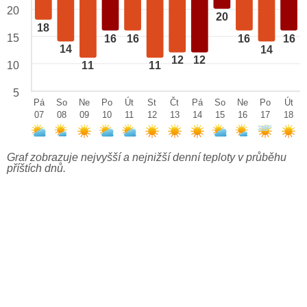
20
20
18
15
16
16
16
16
14
14
12
12
10
11
11
5
Pá
So
Ne
Po
Út
St
Čt
Pá
So
Ne
Po
Út
07
08
09
10
11
12
13
14
15
16
17
18
Graf zobrazuje nejvyšší a nejnižší denní teploty v průběhu
příštích dnů.