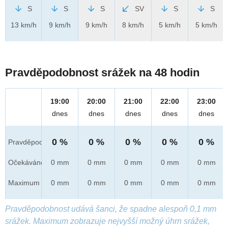
S
S
S
SV
S
S
13 km/h
9 km/h
9 km/h
8 km/h
5 km/h
5 km/h
Pravděpodobnost srážek na 48 hodin
19:00
20:00
21:00
22:00
23:00
dnes
dnes
dnes
dnes
dnes
0 %
0 %
0 %
0 %
0 %
Pravděpod.
Očekáváno
0 mm
0 mm
0 mm
0 mm
0 mm
Maximum
0 mm
0 mm
0 mm
0 mm
0 mm
Pravděpodobnost udává šanci, že spadne alespoň 0,1 mm
srážek. Maximum zobrazuje nejvyšší možný úhrn srážek,