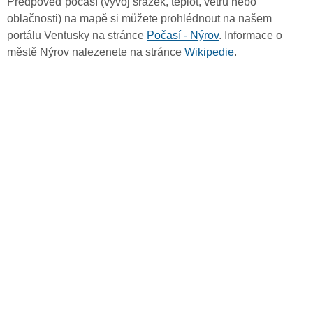
Předpověď počasí (vývoj srážek, teplot, větru nebo
oblačnosti) na mapě si můžete prohlédnout na našem
portálu Ventusky na stránce
Počasí - Nýrov
. Informace o
městě Nýrov nalezenete na stránce
Wikipedie
.