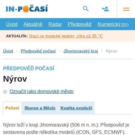
Přejít
na
hlavní
obsah
Úvod
Aktuálně
Radar
Předpověď
Numerický model
Vrací se tropické teploty, zítra až 35 °C
AKTUALITA:
Úvod
Předpověď počasí
Jihomoravský kraj
Nýrov
PŘEDPOVĚĎ POČASÍ
Nýrov
Označit jako domovské město
Počasí
Slunce a Měsíc
Kvalita ovzduší
Nýrov leží v kraji Jihomoravský (506 m n. m.). Předpověď je
sestavena podle několika modelů (ICON, GFS, ECMWF).