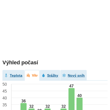
Výhled počasí
Teplota
Vítr
Srážky
Nový sníh
50
47
45
40
40
36
35
32
32
32