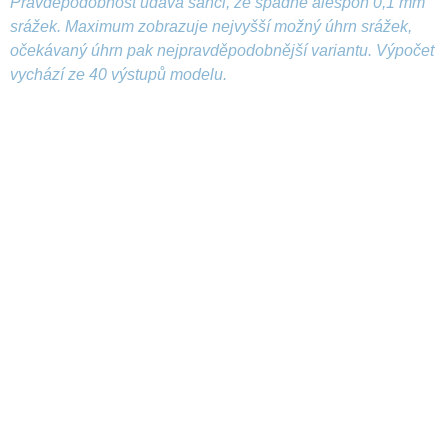
Pravděpodobnost udává šanci, že spadne alespoň 0,1 mm
srážek. Maximum zobrazuje nejvyšší možný úhrn srážek,
očekávaný úhrn pak nejpravděpodobnější variantu. Výpočet
vychází ze 40 výstupů modelu.