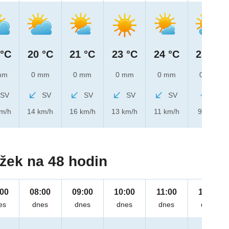
 °C
20 °C
21 °C
23 °C
24 °C
25 °C
mm
0 mm
0 mm
0 mm
0 mm
0 mm
SV
SV
SV
SV
SV
S
km/h
14 km/h
16 km/h
13 km/h
11 km/h
9 km/h
žek na 48 hodin
:00
08:00
09:00
10:00
11:00
12:00
es
dnes
dnes
dnes
dnes
dnes