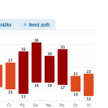
Srážky
Nový sníh
36
33
32
30
27
22
21
18
18
17
15
14
13
12
Čt
Pá
So
Ne
Po
Út
St