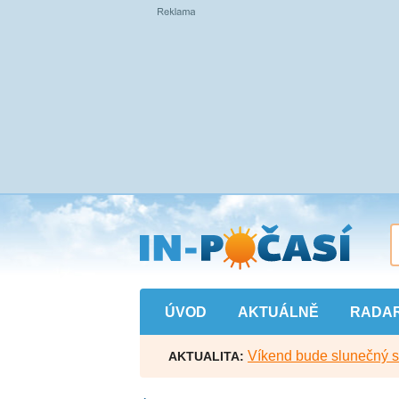
Přejít
na
hlavní
obsah
ÚVOD
AKTUÁLNĚ
RADA
Víkend bude slunečný s l
AKTUALITA: