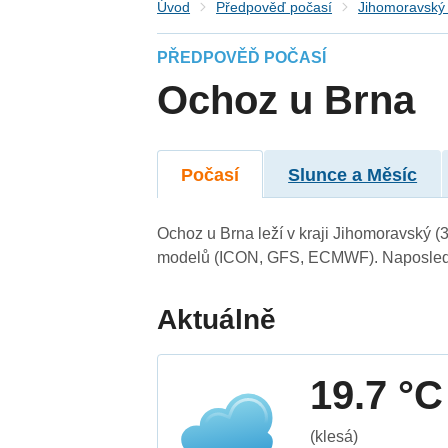
Úvod
Předpověď počasí
Jihomoravský 
PŘEDPOVĚĎ POČASÍ
Ochoz u Brna
Počasí
Slunce a Měsíc
Ochoz u Brna leží v kraji Jihomoravský (
modelů (ICON, GFS, ECMWF). Naposledy 
Aktuálně
19.7 °C
(klesá)