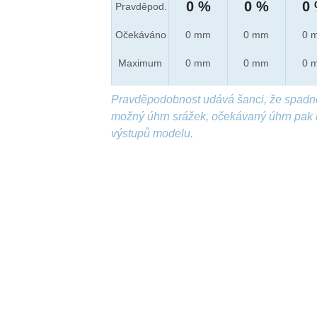
0 %
0 %
0
Pravděpod.
Očekáváno
0 mm
0 mm
0 
Maximum
0 mm
0 mm
0 
Pravděpodobnost udává šanci, že spadn
možný úhrn srážek, očekávaný úhrn pak 
výstupů modelu.