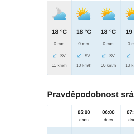
18 °C
18 °C
18 °C
19
0 mm
0 mm
0 mm
0 
SV
SV
SV
11 km/h
10 km/h
10 km/h
13 
Pravděpodobnost srá
05:00
06:00
07
dnes
dnes
dn