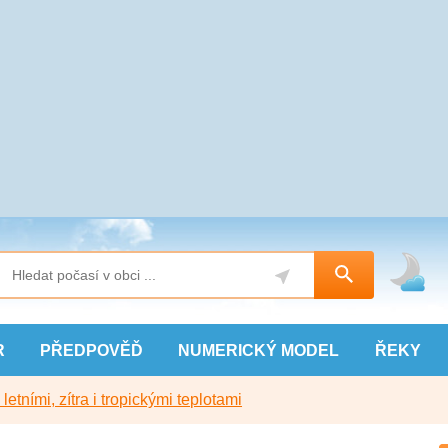
R
PŘEDPOVĚĎ
NUMERICKÝ
MODEL
ŘEKY
etními, zítra i tropickými teplotami