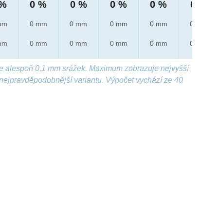
 %
0 %
0 %
0 %
0 %
0 %
mm
0 mm
0 mm
0 mm
0 mm
0 mm
mm
0 mm
0 mm
0 mm
0 mm
0 mm
e alespoň 0,1 mm srážek. Maximum zobrazuje nejvyšší
nejpravděpodobnější variantu. Výpočet vychází ze 40