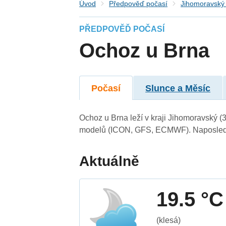
Úvod
Předpověď počasí
Jihomoravský 
PŘEDPOVĚĎ POČASÍ
Ochoz u Brna
Počasí
Slunce a Měsíc
Ochoz u Brna leží v kraji Jihomoravský (
modelů (ICON, GFS, ECMWF). Naposledy 
Aktuálně
19.5 °C
(klesá)