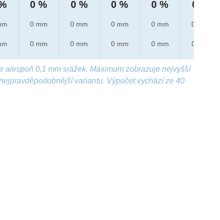
 %
0 %
0 %
0 %
0 %
0 %
mm
0 mm
0 mm
0 mm
0 mm
0 mm
mm
0 mm
0 mm
0 mm
0 mm
0 mm
e alespoň 0,1 mm srážek. Maximum zobrazuje nejvyšší
nejpravděpodobnější variantu. Výpočet vychází ze 40