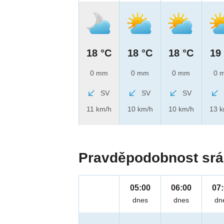
18 °C
18 °C
18 °C
19
0 mm
0 mm
0 mm
0 
SV
SV
SV
11 km/h
10 km/h
10 km/h
13 
Pravděpodobnost srá
05:00
06:00
07
dnes
dnes
dn