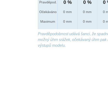
0 %
0 %
0
Pravděpod.
Očekáváno
0 mm
0 mm
0 
Maximum
0 mm
0 mm
0 
Pravděpodobnost udává šanci, že spadn
možný úhrn srážek, očekávaný úhrn pak 
výstupů modelu.