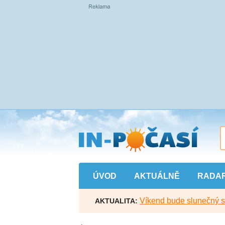
Přejít
na
hlavní
obsah
ÚVOD
AKTUÁLNĚ
RADA
Víkend bude slunečný s l
AKTUALITA: