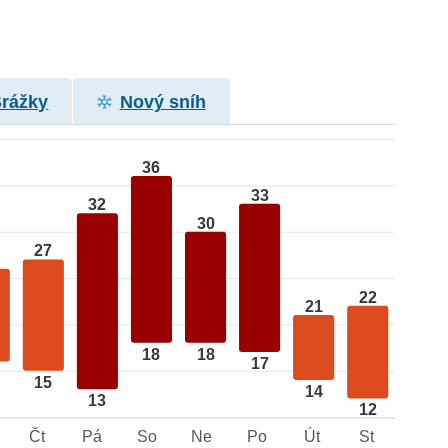
Srážky
Nový sníh
36
33
32
30
27
22
21
18
18
17
15
14
13
12
Čt
Pá
So
Ne
Po
Út
St