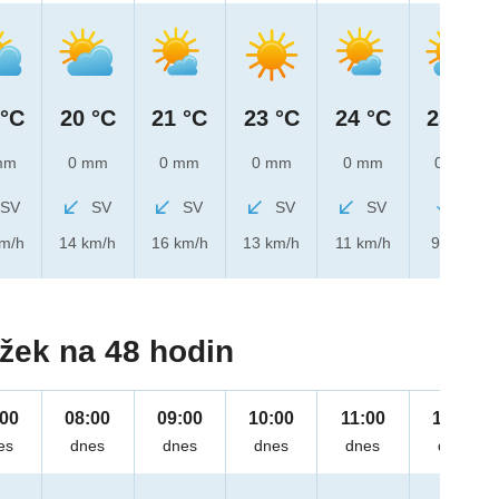
 °C
20 °C
21 °C
23 °C
24 °C
25 °C
mm
0 mm
0 mm
0 mm
0 mm
0 mm
SV
SV
SV
SV
SV
S
km/h
14 km/h
16 km/h
13 km/h
11 km/h
9 km/h
žek na 48 hodin
:00
08:00
09:00
10:00
11:00
12:00
es
dnes
dnes
dnes
dnes
dnes