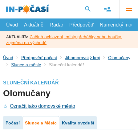
Přejít
na
hlavní
obsah
Úvod
Aktuálně
Radar
Předpověď
Numerický model
Začíná ochlazení, místy přeháňky nebo bouřky,
AKTUALITA:
zejména na východě
Úvod
Předpověď počasí
Jihomoravský kraj
Olomučany
Slunce a měsíc
Sluneční kalendář
SLUNEČNÍ KALENDÁŘ
Olomučany
Označit jako domovské město
Počasí
Slunce a Měsíc
Kvalita ovzduší