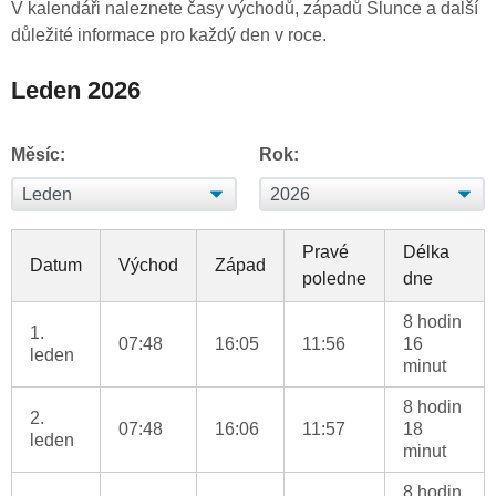
V kalendáři naleznete časy východů, západů Slunce a další
důležité informace pro každý den v roce.
Leden 2026
Měsíc:
Rok:
Pravé
Délka
Datum
Východ
Západ
poledne
dne
8 hodin
1.
07:48
16:05
11:56
16
leden
minut
8 hodin
2.
07:48
16:06
11:57
18
leden
minut
8 hodin