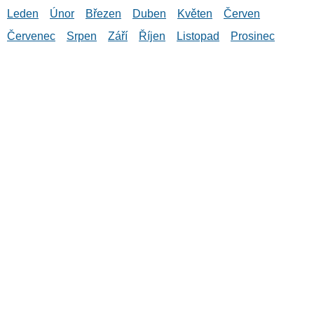
Leden
Únor
Březen
Duben
Květen
Červen
Červenec
Srpen
Září
Říjen
Listopad
Prosinec