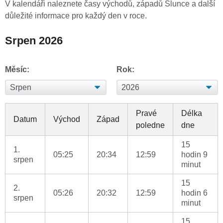
V kalendáři naleznete časy východů, západů Slunce a další
důležité informace pro každý den v roce.
Srpen 2026
Měsíc:
Rok:
Pravé
Délka
Datum
Východ
Západ
poledne
dne
15
1.
05:25
20:34
12:59
hodin 9
srpen
minut
15
2.
05:26
20:32
12:59
hodin 6
srpen
minut
15