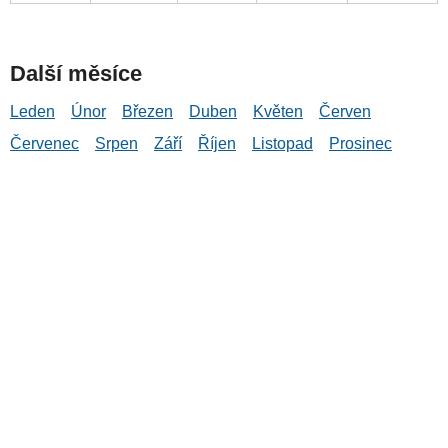
Další měsíce
Leden
Únor
Březen
Duben
Květen
Červen
Červenec
Srpen
Září
Říjen
Listopad
Prosinec