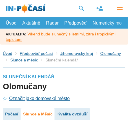
Přejít
na
hlavní
obsah
Úvod
Aktuálně
Radar
Předpověď
Numerický model
Víkend bude slunečný s letními, zítra i tropickými
AKTUALITA:
teplotami
Úvod
Předpověď počasí
Jihomoravský kraj
Olomučany
Slunce a měsíc
Sluneční kalendář
SLUNEČNÍ KALENDÁŘ
Olomučany
Označit jako domovské město
Počasí
Slunce a Měsíc
Kvalita ovzduší