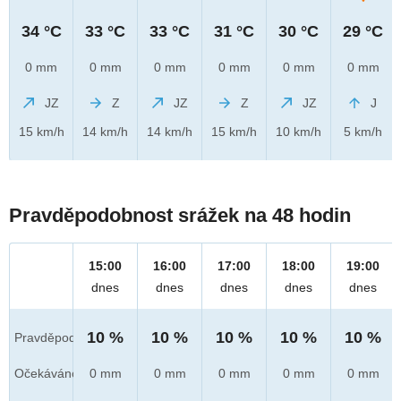
34 °C
33 °C
33 °C
31 °C
30 °C
29 °C
0 mm
0 mm
0 mm
0 mm
0 mm
0 mm
JZ
Z
JZ
Z
JZ
J
15 km/h
14 km/h
14 km/h
15 km/h
10 km/h
5 km/h
Pravděpodobnost srážek na 48 hodin
15:00
16:00
17:00
18:00
19:00
dnes
dnes
dnes
dnes
dnes
10 %
10 %
10 %
10 %
10 %
Pravděpod.
Očekáváno
0 mm
0 mm
0 mm
0 mm
0 mm