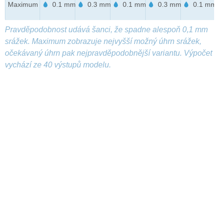
Maximum
0.1 mm
0.3 mm
0.1 mm
0.3 mm
0.1 mm
Pravděpodobnost udává šanci, že spadne alespoň 0,1 mm
srážek. Maximum zobrazuje nejvyšší možný úhrn srážek,
očekávaný úhrn pak nejpravděpodobnější variantu. Výpočet
vychází ze 40 výstupů modelu.