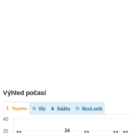
Výhled počasí
Teplota
Vítr
Srážky
Nový sníh
40
34
35
33
33
33
33