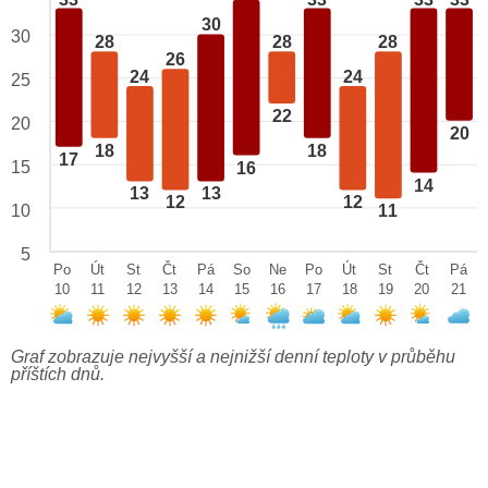
30
30
28
28
28
26
24
24
25
22
20
20
18
18
17
15
16
14
13
13
12
12
10
11
5
Po
Út
St
Čt
Pá
So
Ne
Po
Út
St
Čt
Pá
10
11
12
13
14
15
16
17
18
19
20
21
Graf zobrazuje nejvyšší a nejnižší denní teploty v průběhu
příštích dnů.