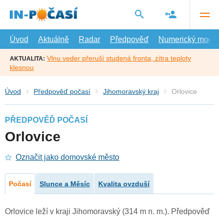
Přejít
na
hlavní
obsah
Úvod
Aktuálně
Radar
Předpověď
Numerický model
Vlnu veder přeruší studená fronta, zítra teploty
AKTUALITA:
klesnou
Úvod
Předpověď počasí
Jihomoravský kraj
Orlovice
PŘEDPOVĚĎ POČASÍ
Orlovice
Označit jako domovské město
Počasí
Slunce a Měsíc
Kvalita ovzduší
Orlovice leží v kraji Jihomoravský (314 m n. m.). Předpověď