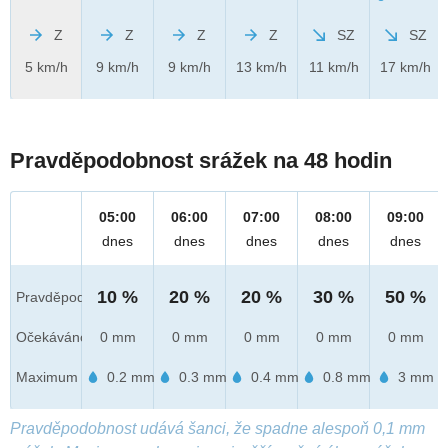
Z
Z
Z
Z
SZ
SZ
5 km/h
9 km/h
9 km/h
13 km/h
11 km/h
17 km/h
Pravděpodobnost srážek na 48 hodin
05:00
06:00
07:00
08:00
09:00
dnes
dnes
dnes
dnes
dnes
10 %
20 %
20 %
30 %
50 %
Pravděpod.
Očekáváno
0 mm
0 mm
0 mm
0 mm
0 mm
Maximum
0.2 mm
0.3 mm
0.4 mm
0.8 mm
3 mm
Pravděpodobnost udává šanci, že spadne alespoň 0,1 mm