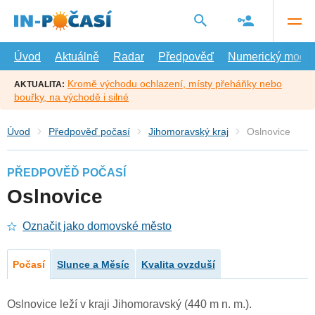
Přejít
na
hlavní
obsah
Úvod
Aktuálně
Radar
Předpověď
Numerický model
Kromě východu ochlazení, místy přeháňky nebo
AKTUALITA:
bouřky, na východě i silné
Úvod
Předpověď počasí
Jihomoravský kraj
Oslnovice
PŘEDPOVĚĎ POČASÍ
Oslnovice
Označit jako domovské město
Počasí
Slunce a Měsíc
Kvalita ovzduší
Oslnovice leží v kraji Jihomoravský (440 m n. m.).