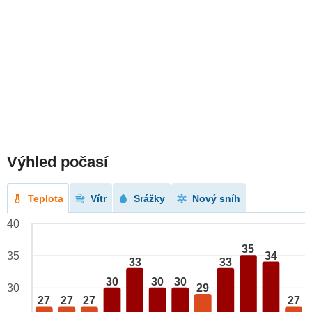
Výhled počasí
Teplota
Vítr
Srážky
Nový sníh
40
35
34
35
33
33
30
30
30
29
30
27
27
27
27