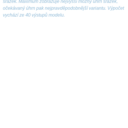
srážek. Maximum zobrazuje nejvyšší možný úhrn srážek,
očekávaný úhrn pak nejpravděpodobnější variantu. Výpočet
vychází ze 40 výstupů modelu.