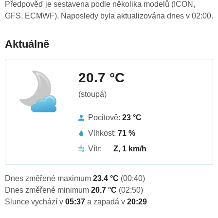
Předpověď je sestavena podle několika modelů (ICON,
GFS, ECMWF). Naposledy byla aktualizována dnes v 02:00.
Aktuálně
20.7 °C
(stoupá)
Pocitově:
23 °C
Vlhkost:
71 %
Vítr:
Z, 1 km/h
Dnes změřené maximum
23.4 °C
(00:40)
Dnes změřené minimum
20.7 °C
(02:50)
Slunce vychází v
05:37
a zapadá v
20:29