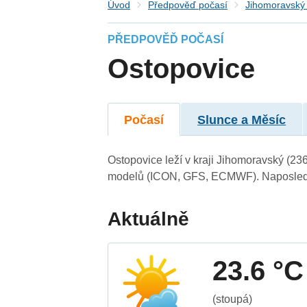
Úvod
Předpověď počasí
Jihomoravský 
PŘEDPOVĚĎ POČASÍ
Ostopovice
Počasí
Slunce a Měsíc
Ostopovice leží v kraji Jihomoravský (23
modelů (ICON, GFS, ECMWF). Naposledy 
Aktuálně
23.6 °C
(stoupá)