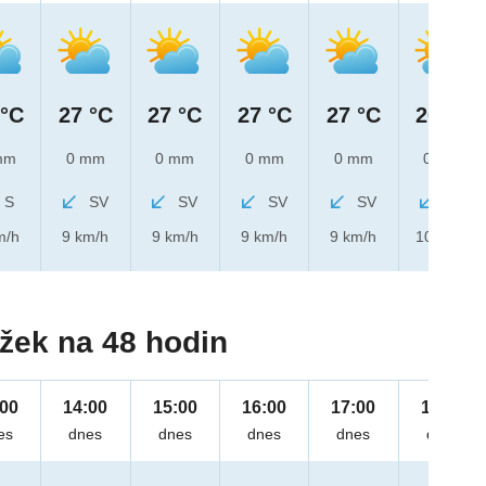
 °C
27 °C
27 °C
27 °C
27 °C
26 °C
mm
0 mm
0 mm
0 mm
0 mm
0 mm
S
SV
SV
SV
SV
SV
m/h
9 km/h
9 km/h
9 km/h
9 km/h
10 km/h
žek na 48 hodin
:00
14:00
15:00
16:00
17:00
18:00
es
dnes
dnes
dnes
dnes
dnes