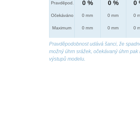
0 %
0 %
0
Pravděpod.
Očekáváno
0 mm
0 mm
0 
Maximum
0 mm
0 mm
0 
Pravděpodobnost udává šanci, že spadn
možný úhrn srážek, očekávaný úhrn pak 
výstupů modelu.