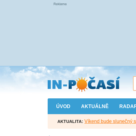
Přejít
na
hlavní
obsah
ÚVOD
AKTUÁLNĚ
RADA
Víkend bude slunečný s l
AKTUALITA: