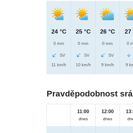
24 °C
25 °C
26 °C
27
0 mm
0 mm
0 mm
0 
SV
SV
SV
11 km/h
10 km/h
9 km/h
9 k
Pravděpodobnost srá
11:00
12:00
13
dnes
dnes
dn