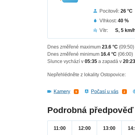
Pocitově:
26 °C
Vlhkost:
40 %
Vítr:
S, 5 km/
Dnes změřené maximum
23.6 °C
(09:50)
Dnes změřené minimum
16.4 °C
(06:00)
Slunce vychází v
05:35
a zapadá v
20:2
Nepřehlédněte z lokality Ostopovice:
Kamery
Počasí u vás
9
2
Podrobná předpověď 
11:00
12:00
13:00
14