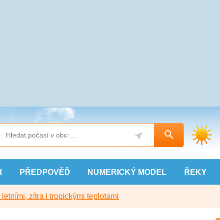
R
PŘEDPOVĚĎ
NUMERICKÝ
MODEL
ŘEKY
etními, zítra i tropickými teplotami