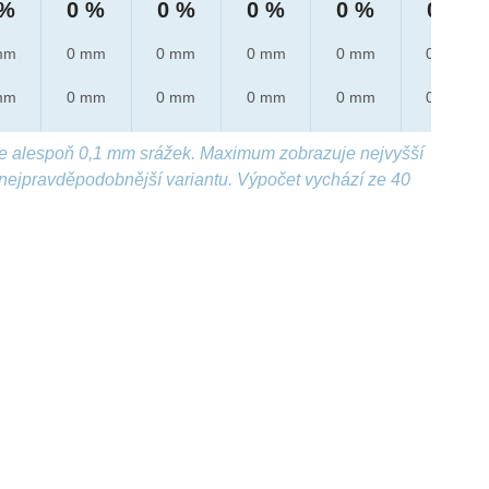
 %
0 %
0 %
0 %
0 %
0 %
mm
0 mm
0 mm
0 mm
0 mm
0 mm
mm
0 mm
0 mm
0 mm
0 mm
0 mm
e alespoň 0,1 mm srážek. Maximum zobrazuje nejvyšší
nejpravděpodobnější variantu. Výpočet vychází ze 40