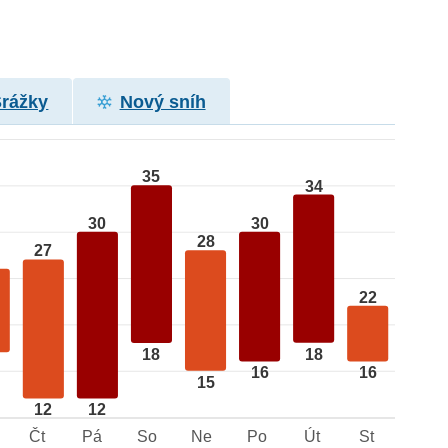
Srážky
Nový sníh
35
34
30
30
28
27
22
18
18
16
16
15
12
12
Čt
Pá
So
Ne
Po
Út
St