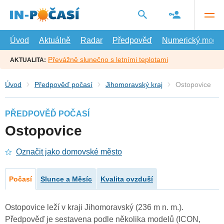
Přejít
na
hlavní
obsah
Úvod
Aktuálně
Radar
Předpověď
Numerický model
Převážně slunečno s letními teplotami
AKTUALITA:
Úvod
Předpověď počasí
Jihomoravský kraj
Ostopovice
PŘEDPOVĚĎ POČASÍ
Ostopovice
Označit jako domovské město
Počasí
Slunce a Měsíc
Kvalita ovzduší
Ostopovice leží v kraji Jihomoravský (236 m n. m.).
Předpověď je sestavena podle několika modelů (ICON,