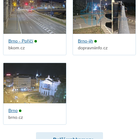
Brno - Poříčí
Brno-jih
bkom.cz
dopravniinfo.cz
Brno
brno.cz