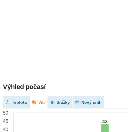
Výhled počasí
Teplota
Vítr
Srážky
Nový sníh
50
45
43
40