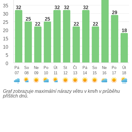
35
32
32
32
32
29
30
25
25
25
22
22
22
18
20
15
10
5
0
Pá
So
Ne
Po
Út
St
Čt
Pá
So
Ne
Po
Út
07
08
09
10
11
12
13
14
15
16
17
18
Graf zobrazuje maximální nárazy větru v km/h v průběhu
příštích dnů.