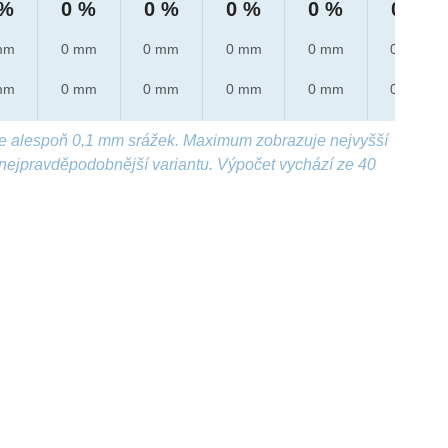
 %
0 %
0 %
0 %
0 %
0 %
mm
0 mm
0 mm
0 mm
0 mm
0 mm
mm
0 mm
0 mm
0 mm
0 mm
0 mm
e alespoň 0,1 mm srážek. Maximum zobrazuje nejvyšší
nejpravděpodobnější variantu. Výpočet vychází ze 40