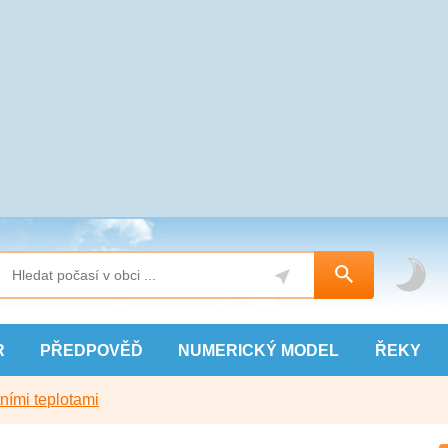
R
PŘEDPOVĚĎ
NUMERICKÝ
MODEL
ŘEKY
ními teplotami