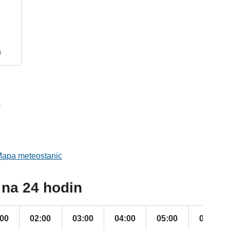
h
6
apa meteostanic
na 24 hodin
:00
02:00
03:00
04:00
05:00
06:00