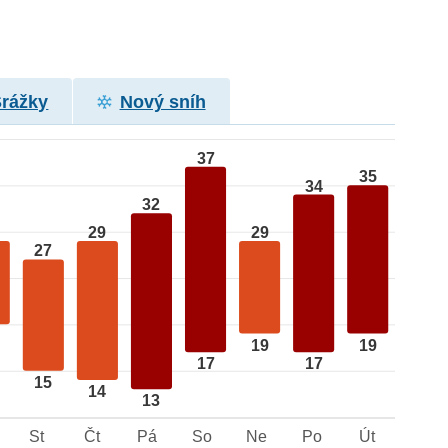
Srážky
Nový sníh
37
35
34
32
29
29
27
19
19
17
17
15
14
13
St
Čt
Pá
So
Ne
Po
Út