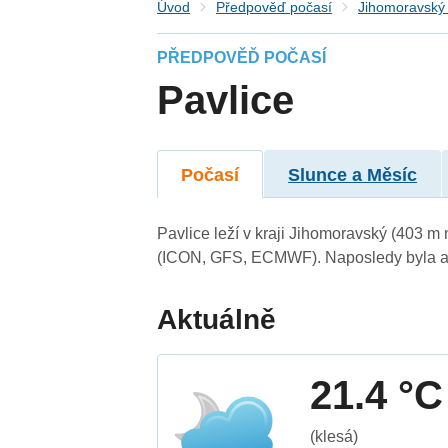
Úvod
Předpověď počasí
Jihomoravský 
PŘEDPOVĚĎ POČASÍ
Pavlice
Počasí
Slunce a Měsíc
Pavlice leží v kraji Jihomoravský (403 m
(ICON, GFS, ECMWF). Naposledy byla ak
Aktuálně
21.4 °C
(klesá)