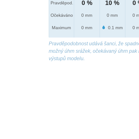
0 %
10 %
0
Pravděpod.
Očekáváno
0 mm
0 mm
0 
Maximum
0 mm
0.1 mm
0 
Pravděpodobnost udává šanci, že spadn
možný úhrn srážek, očekávaný úhrn pak 
výstupů modelu.