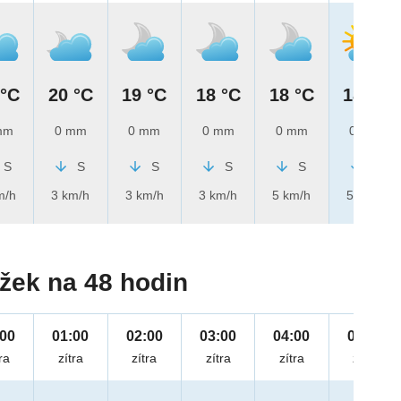
 °C
20 °C
19 °C
18 °C
18 °C
18 °C
mm
0 mm
0 mm
0 mm
0 mm
0 mm
S
S
S
S
S
S
m/h
3 km/h
3 km/h
3 km/h
5 km/h
5 km/h
žek na 48 hodin
:00
01:00
02:00
03:00
04:00
05:00
ra
zítra
zítra
zítra
zítra
zítra