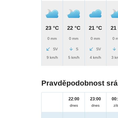
23 °C
22 °C
21 °C
21
0 mm
0 mm
0 mm
0 
SV
S
SV
9 km/h
5 km/h
4 km/h
3 k
Pravděpodobnost srá
22:00
23:00
00
dnes
dnes
zít