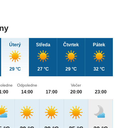
dny
Úterý
Středa
Čtvrtek
Pátek
29 °C
27 °C
29 °C
32 °C
oledne
Odpoledne
Večer
1:00
14:00
17:00
20:00
23:00