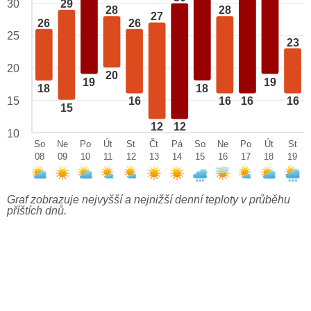
29
30
28
28
27
26
26
25
23
20
20
19
19
18
18
15
16
16
16
16
15
12
12
10
So
Ne
Po
Út
St
Čt
Pá
So
Ne
Po
Út
St
08
09
10
11
12
13
14
15
16
17
18
19
Graf zobrazuje nejvyšší a nejnižší denní teploty v průběhu
příštích dnů.