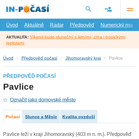
Přejít
na
hlavní
obsah
Úvod
Aktuálně
Radar
Předpověď
Numerický model
Víkend bude slunečný s letními, zítra i tropickými
AKTUALITA:
teplotami
Úvod
Předpověď počasí
Jihomoravský kraj
Pavlice
PŘEDPOVĚĎ POČASÍ
Pavlice
Označit jako domovské město
Počasí
Slunce a Měsíc
Kvalita ovzduší
Pavlice leží v kraji Jihomoravský (403 m n. m.). Předpověď