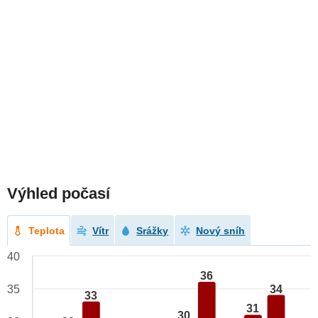
Výhled počasí
Teplota
Vítr
Srážky
Nový sníh
40
36
34
35
33
31
30