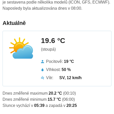
je sestavena podle několika modelů (ICON, GFS, ECMWF).
Naposledy byla aktualizována dnes v 08:00.
Aktuálně
19.6 °C
(stoupá)
Pocitově:
19 °C
Vlhkost:
50 %
Vítr:
SV, 12 km/h
Dnes změřené maximum
20.2 °C
(00:10)
Dnes změřené minimum
15.7 °C
(06:00)
Slunce vychází v
05:39
a zapadá v
20:25