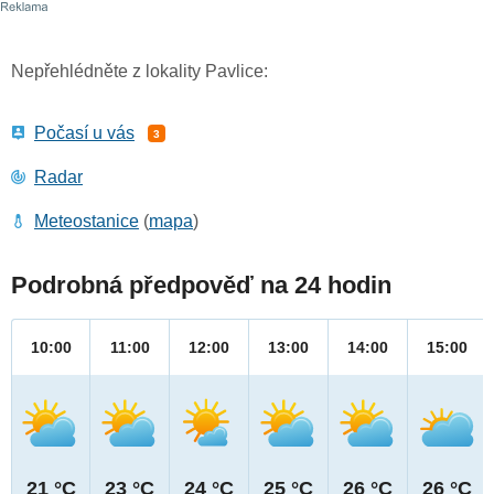
Nepřehlédněte z lokality Pavlice:
Počasí u vás
3
Radar
Meteostanice
(
mapa
)
Podrobná předpověď na 24 hodin
10:00
11:00
12:00
13:00
14:00
15:00
21 °C
23 °C
24 °C
25 °C
26 °C
26 °C