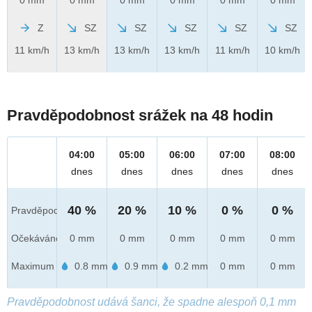
Z
SZ
SZ
SZ
SZ
SZ
11 km/h
13 km/h
13 km/h
13 km/h
11 km/h
10 km/h
Pravděpodobnost srážek na 48 hodin
04:00
05:00
06:00
07:00
08:00
dnes
dnes
dnes
dnes
dnes
40 %
20 %
10 %
0 %
0 %
Pravděpod.
Očekáváno
0 mm
0 mm
0 mm
0 mm
0 mm
Maximum
0.8 mm
0.9 mm
0.2 mm
0 mm
0 mm
Pravděpodobnost udává šanci, že spadne alespoň 0,1 mm