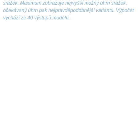
srážek. Maximum zobrazuje nejvyšší možný úhrn srážek,
očekávaný úhrn pak nejpravděpodobnější variantu. Výpočet
vychází ze 40 výstupů modelu.