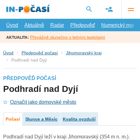
Přejít
na
hlavní
obsah
Úvod
Aktuálně
Radar
Předpověď
Numerický model
Převážně slunečno s letními teplotami
AKTUALITA:
Úvod
Předpověď počasí
Jihomoravský kraj
Podhradí nad Dyjí
PŘEDPOVĚĎ POČASÍ
Podhradí nad Dyjí
Označit jako domovské město
Počasí
Slunce a Měsíc
Kvalita ovzduší
Podhradí nad Dyjí leží v kraji Jihomoravský (354 m n. m.).